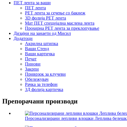
ПЕТ лента за ваши
ПЕТ лента
PET лента за сечење со бакнеж
3D фолија PET лента
Мат ПЕТ специјална маслена лента
Проѕирна PET лента за преклопување
Дизајни на занаети од Мисил
Додатоци
Акрилна штипка
Ваши Стенд
Ваши картичка
Печат
Пинови
Закрпи
Приврзок за клучеви
Обележувач
Рачка за телефон
3Д фолија картичка
Препорачани производи
Персонализирани лепливи влошки Леплива белешк