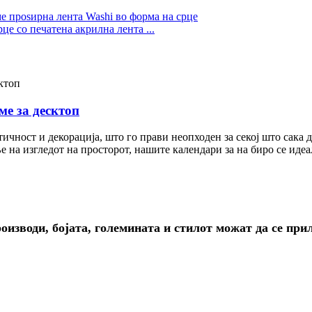
е со печатена акрилна лента ...
ме за десктоп
ичност и декорација, што го прави неопходен за секој што сака д
е на изгледот на просторот, нашите календари за на биро се ид
изводи, бојата, големината и стилот можат да се прил