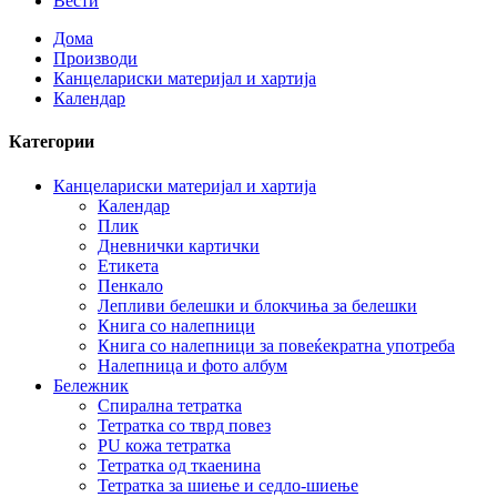
Вести
Дома
Производи
Канцелариски материјал и хартија
Календар
Категории
Канцелариски материјал и хартија
Календар
Плик
Дневнички картички
Етикета
Пенкало
Лепливи белешки и блокчиња за белешки
Книга со налепници
Книга со налепници за повеќекратна употреба
Налепница и фото албум
Бележник
Спирална тетратка
Тетратка со тврд повез
PU кожа тетратка
Тетратка од ткаенина
Тетратка за шиење и седло-шиење