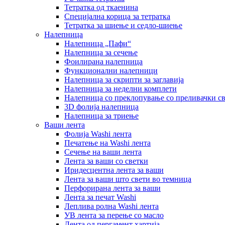
Тетратка од ткаенина
Специјална корица за тетратка
Тетратка за шиење и седло-шиење
Налепница
Налепница „Пафи“
Налепница за сечење
Фоилирана налепница
Функционални налепници
Налепница за скрипти за заглавија
Налепница за неделни комплети
Налепница со преклопување со преливачки с
3D фолија налепница
Налепница за триење
Ваши лента
Фолија Washi лента
Печатење на Washi лента
Сечење на ваши лента
Лента за ваши со светки
Иридесцентна лента за ваши
Лента за ваши што свети во темница
Перфорирана лента за ваши
Лента за печат Washi
Леплива ролна Washi лента
УВ лента за перење со масло
Лента од пергамент хартија