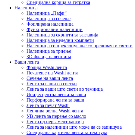
Специјална корица за тетратка
Налепница
Налепница „Пафи“
Налепница за сечење
Фоилирана налепница
Функционални налепници
Налепница за скрипти за заглавија
Налепница за неделни комплети
Налепница со преклопување со преливачки светки
Налепница за триење
3D фолија налепница
Ваши лента
Фолија Washi лента
Печатење на Washi лента
Сечење на ваши лента
Лента за ваши со светки
Лента за ваши што свети во темница
Иридесцентна лента за ваши
Перфорирана лента за ваши
Лента за печат Washi
Леплива ролна Washi лента
УВ лента за перење со масло
Лента од пергамент хартија
Лента за налепници што може да се запишува
Специјална хартиена лента за текстура