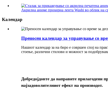
Акрилна аниме проѕирна лента Washi во облик на срц
Календар
Преносен календар за управување со вре
Нашиот календар за на биро е совршен спој на практ
стоење, различни стилови и можност за подобрувањ
Добредојдовте да направите прилагодени про
најзадоволителниот ефект на производот.