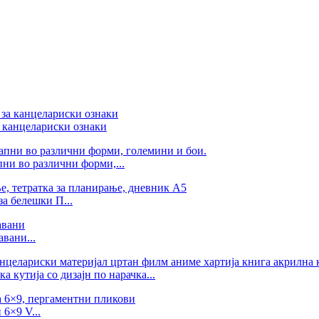
 канцелариски ознаки
ни во различни форми,...
а белешки П...
вани...
 кутија со дизајн по нарачка...
6×9 V...