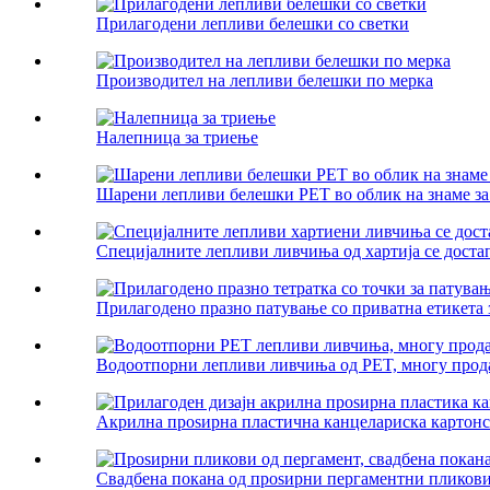
Прилагодени лепливи белешки со светки
Производител на лепливи белешки по мерка
Налепница за триење
Шарени лепливи белешки PET во облик на знаме за
Специјалните лепливи ливчиња од хартија се достап
Прилагодено празно патување со приватна етикета з
Водоотпорни лепливи ливчиња од PET, многу прода
Акрилна проѕирна пластична канцелариска картонска
Свадбена покана од проѕирни пергаментни пликови 