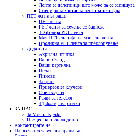
Лента за налепници што може да се запишува
Специјална хартиена лента за текстура
ПЕТ лента за ваши
ПЕТ лента
PET лента за сечење со бакнеж
3D фолија PET лента
Мат ПЕТ специјална маслена лента
Проѕирна PET лента за преклопување
Додатоци
Акрилна штипка
Ваши Стенд
Ваши картичка
Печат
Пинови
Закрпи
Приврзок за клучеви
Обележувач
Рачка за телефон
3Д фолија картичка
ЗА НАС
За Мисил Крафт
Процес на производство
Контактирајте не
Најчесто поставувани прашања