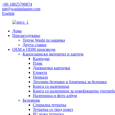
+86 18825700874
pitt@washiplanner.com
English
Дома
Прилагодување
Тејпче Washi по нарачка
Други ставки
OEM и ODM производи
Канцелариски материјал и хартија
Календар
Плик
Дневнички картички
Етикета
Пенкало
Лепливи белешки и блокчиња за белешки
Книга со налепници
Книга со налепници за повеќекратна употреб
Налепница и фото албум
Бележник
Спирална тетратка
Тетратка со тврд повез
PU кожа тетратка