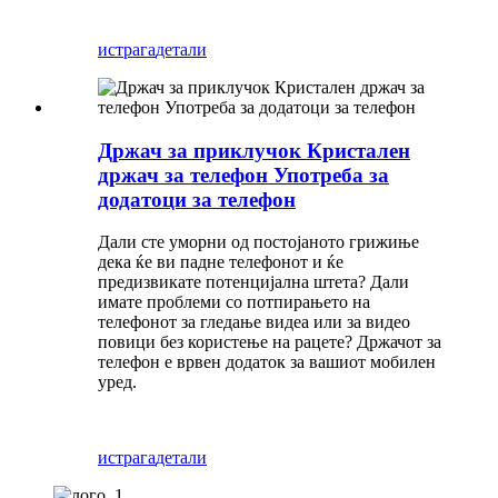
истрага
детали
Држач за приклучок Кристален
држач за телефон Употреба за
додатоци за телефон
Дали сте уморни од постојаното грижиње
дека ќе ви падне телефонот и ќе
предизвикате потенцијална штета? Дали
имате проблеми со потпирањето на
телефонот за гледање видеа или за видео
повици без користење на рацете? Држачот за
телефон е врвен додаток за вашиот мобилен
уред.
истрага
детали