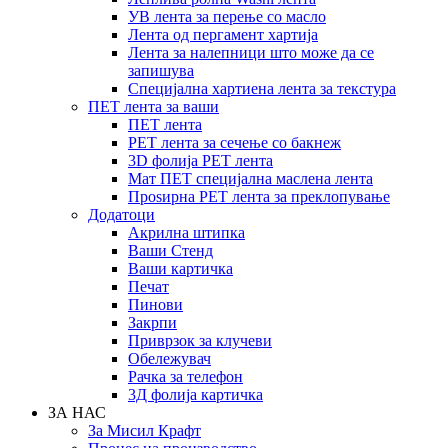
УВ лента за перење со масло
Лента од пергамент хартија
Лента за налепници што може да се
запишува
Специјална хартиена лента за текстура
ПЕТ лента за ваши
ПЕТ лента
PET лента за сечење со бакнеж
3D фолија PET лента
Мат ПЕТ специјална маслена лента
Проѕирна PET лента за преклопување
Додатоци
Акрилна штипка
Ваши Стенд
Ваши картичка
Печат
Пинови
Закрпи
Приврзок за клучеви
Обележувач
Рачка за телефон
3Д фолија картичка
ЗА НАС
За Мисил Крафт