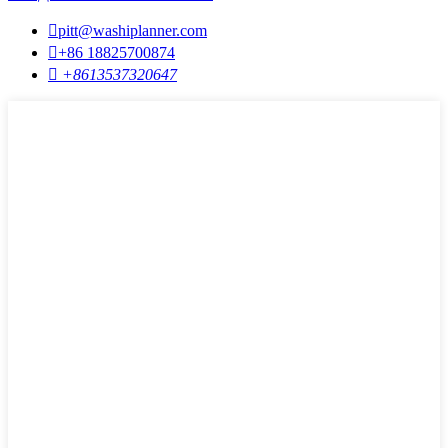

pitt@washiplanner.com

+86 18825700874

+8613537320647