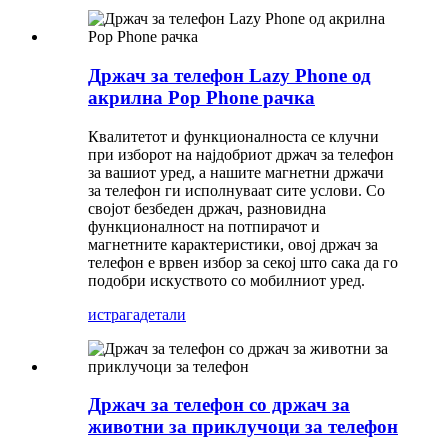
Држач за телефон Lazy Phone од
акрилна Pop Phone рачка
Квалитетот и функционалноста се клучни
при изборот на најдобриот држач за телефон
за вашиот уред, а нашите магнетни држачи
за телефон ги исполнуваат сите услови. Со
својот безбеден држач, разновидна
функционалност на потпирачот и
магнетните карактеристики, овој држач за
телефон е врвен избор за секој што сака да го
подобри искуството со мобилниот уред.
истрага
детали
Држач за телефон со држач за
животни за приклучоци за телефон