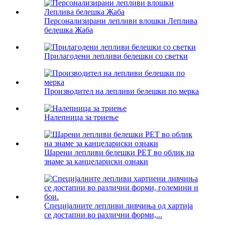
Персонализирани лепливи влошки Леплива
белешка Жаба
Прилагодени лепливи белешки со светки
Производител на лепливи белешки по мерка
Налепница за триење
Шарени лепливи белешки PET во облик на
знаме за канцелариски ознаки
Специјалните лепливи ливчиња од хартија
се достапни во различни форми,...