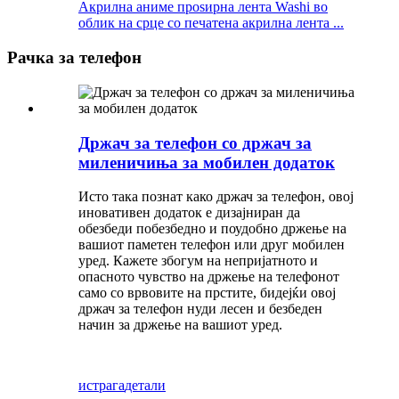
Акрилна аниме проѕирна лента Washi во
облик на срце со печатена акрилна лента ...
Рачка за телефон
Држач за телефон со држач за
миленичиња за мобилен додаток
Исто така познат како држач за телефон, овој
иновативен додаток е дизајниран да
обезбеди побезбедно и поудобно држење на
вашиот паметен телефон или друг мобилен
уред. Кажете збогум на непријатното и
опасното чувство на држење на телефонот
само со врвовите на прстите, бидејќи овој
држач за телефон нуди лесен и безбеден
начин за држење на вашиот уред.
истрага
детали