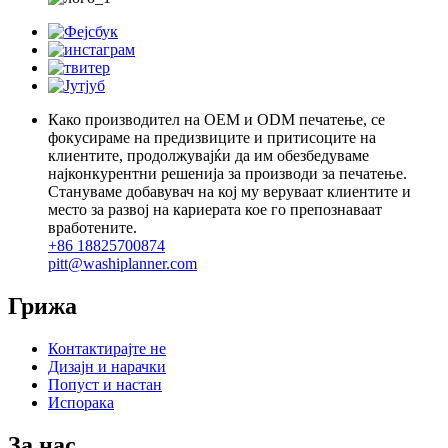
Како производител на OEM и ODM печатење, се
фокусираме на предизвиците и притисоците на
клиентите, продолжувајќи да им обезбедуваме
најконкурентни решенија за производи за печатење.
Стануваме добавувач на кој му веруваат клиентите и
место за развој на кариерата кое го препознаваат
вработените.
+86 18825700874
pitt@washiplanner.com
Грижа
Контактирајте не
Дизајн и нарачки
Попуст и настан
Испорака
За нас