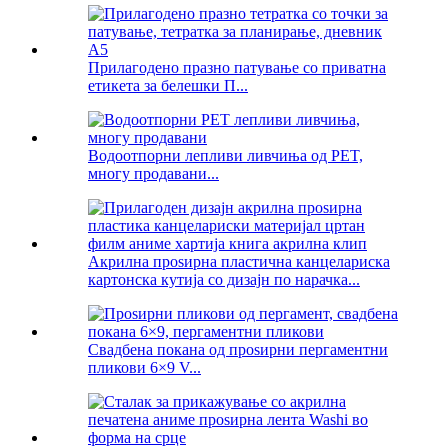
Прилагодено празно патување со приватна
етикета за белешки П...
Водоотпорни лепливи ливчиња од PET,
многу продавани...
Акрилна проѕирна пластична канцелариска
картонска кутија со дизајн по нарачка...
Свадбена покана од проѕирни пергаментни
пликови 6×9 V...