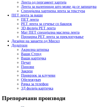
Лента од пергамент хартија
Лента за налепници што може да се запишува
Специјална хартиена лента за текстура
ПЕТ лента за ваши
ПЕТ лента
PET лента за сечење со бакнеж
3D фолија PET лента
Мат ПЕТ специјална маслена лента
Проѕирна PET лента за преклопување
Дизајни на занаети од Мисил
Додатоци
Акрилна штипка
Ваши Стенд
Ваши картичка
Печат
Пинови
Закрпи
Приврзок за клучеви
Обележувач
Рачка за телефон
3Д фолија картичка
Препорачани производи