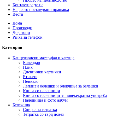
Процес на производство
Контактирајте не
Најчесто поставувани прашања
Вести
Дома
Производи
Додатоци
Рачка за телефон
Категории
Канцелариски материјал и хартија
Календар
Плик
Дневнички картички
Етикета
Пенкало
Лепливи белешки и блокчиња за белешки
Книга со налепници
Книга со налепници за повеќекратна употреба
Налепница и фото албум
Бележник
Спирална тетратка
Тетратка со тврд повез