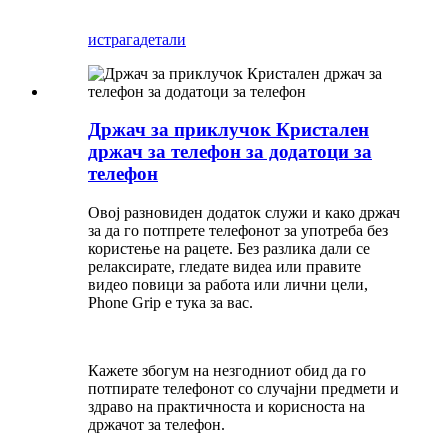
истрага
детали
Држач за приклучок Кристален
држач за телефон за додатоци за
телефон
Овој разновиден додаток служи и како држач
за да го потпрете телефонот за употреба без
користење на рацете. Без разлика дали се
релаксирате, гледате видеа или правите
видео повици за работа или лични цели,
Phone Grip е тука за вас.
Кажете збогум на незгодниот обид да го
потпирате телефонот со случајни предмети и
здраво на практичноста и корисноста на
држачот за телефон.