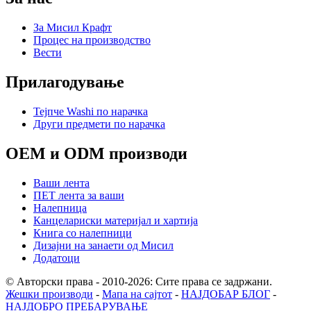
За Мисил Крафт
Процес на производство
Вести
Прилагодување
Тејпче Washi по нарачка
Други предмети по нарачка
OEM и ODM производи
Ваши лента
ПЕТ лента за ваши
Налепница
Канцелариски материјал и хартија
Книга со налепници
Дизајни на занаети од Мисил
Додатоци
© Авторски права - 2010-2026: Сите права се задржани.
Жешки производи
-
Мапа на сајтот
-
НАЈДОБАР БЛОГ
-
НАЈДОБРО ПРЕБАРУВАЊЕ