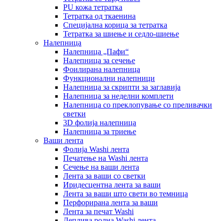
PU кожа тетратка
Тетратка од ткаенина
Специјална корица за тетратка
Тетратка за шиење и седло-шиење
Налепница
Налепница „Пафи“
Налепница за сечење
Фоилирана налепница
Функционални налепници
Налепница за скрипти за заглавија
Налепница за неделни комплети
Налепница со преклопување со преливачки
светки
3D фолија налепница
Налепница за триење
Ваши лента
Фолија Washi лента
Печатење на Washi лента
Сечење на ваши лента
Лента за ваши со светки
Иридесцентна лента за ваши
Лента за ваши што свети во темница
Перфорирана лента за ваши
Лента за печат Washi
Леплива ролна Washi лента