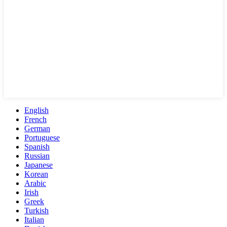
English
French
German
Portuguese
Spanish
Russian
Japanese
Korean
Arabic
Irish
Greek
Turkish
Italian