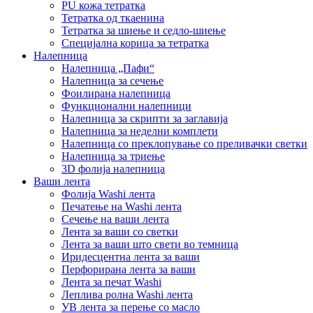
PU кожа тетратка
Тетратка од ткаенина
Тетратка за шиење и седло-шиење
Специјална корица за тетратка
Налепница
Налепница „Пафи“
Налепница за сечење
Фоилирана налепница
Функционални налепници
Налепница за скрипти за заглавија
Налепница за неделни комплети
Налепница со преклопување со преливачки светки
Налепница за триење
3D фолија налепница
Ваши лента
Фолија Washi лента
Печатење на Washi лента
Сечење на ваши лента
Лента за ваши со светки
Лента за ваши што свети во темница
Иридесцентна лента за ваши
Перфорирана лента за ваши
Лента за печат Washi
Леплива ролна Washi лента
УВ лента за перење со масло