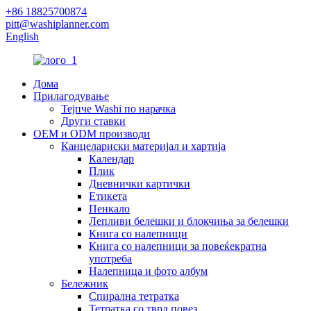
+86 18825700874
pitt@washiplanner.com
English
Дома
Прилагодување
Тејпче Washi по нарачка
Други ставки
OEM и ODM производи
Канцелариски материјал и хартија
Календар
Плик
Дневнички картички
Етикета
Пенкало
Лепливи белешки и блокчиња за белешки
Книга со налепници
Книга со налепници за повеќекратна
употреба
Налепница и фото албум
Бележник
Спирална тетратка
Тетратка со тврд повез