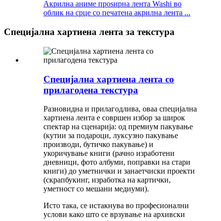
Акрилна аниме проѕирна лента Washi во
облик на срце со печатена акрилна лента ...
Специјална хартиена лента за текстура
Специјална хартиена лента со
прилагодена текстура
Разновидна и прилагодлива, оваа специјална
хартиена лента е совршен избор за широк
спектар на сценарија: од премиум пакување
(кутии за подароци, луксузно пакување
производи, бутичко пакување) и
укоричување книги (рачно изработени
дневници, фото албуми, поправки на стари
книги) до уметнички и занаетчиски проекти
(скрапбукинг, изработка на картички,
уметност со мешани медиуми).
Исто така, се истакнува во професионални
услови како што се врзување на архивски