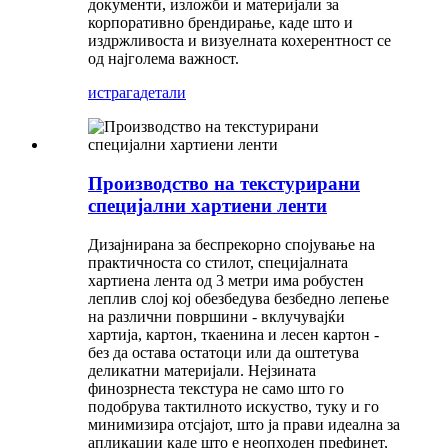
документи, изложби и материјали за
корпоративно брендирање, каде што и
издржливоста и визуелната кохерентност се
од најголема важност.
истрага
детали
Производство на текстурирани
специјални хартиени ленти
Дизајнирана за беспрекорно спојување на
практичноста со стилот, специјалната
хартиена лента од 3 метри има робустен
леплив слој кој обезбедува безбедно лепење
на различни површини - вклучувајќи
хартија, картон, ткаенина и лесен картон -
без да остава остатоци или да оштетува
деликатни материјали. Нејзината
финозрнеста текстура не само што го
подобрува тактилното искуство, туку и го
минимизира отсјајот, што ја прави идеална за
апликации каде што е неопходен префинет,