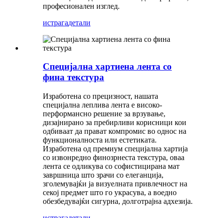
професионален изглед.
истрага
детали
Специјална хартиена лента со
фина текстура
Изработена со прецизност, нашата
специјална леплива лента е високо-
перформансно решение за врзување,
дизајнирано за пребирливи корисници кои
одбиваат да прават компромис во однос на
функционалноста или естетиката.
Изработена од премиум специјална хартија
со извонредно финозрнеста текстура, оваа
лента се одликува со софистицирана мат
завршница што зрачи со елеганција,
зголемувајќи ја визуелната привлечност на
секој предмет што го украсува, а воедно
обезбедувајќи сигурна, долготрајна адхезија.
истрага
детали