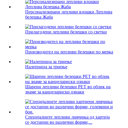
Персонализирани лепливи влошки Леплива
белешка Жаба
Прилагодени лепливи белешки со светки
Производител на лепливи белешки по мерка
Налепница за триење
Шарени лепливи белешки PET во облик на
знаме за канцелариски ознаки
Специјалните лепливи ливчиња од хартија
се достапни во различни форми,...