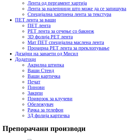
Лента од пергамент хартија
Лента за налепници што може да се запишува
Специјална хартиена лента за текстура
ПЕТ лента за ваши
ПЕТ лента
PET лента за сечење со бакнеж
3D фолија PET лента
Мат ПЕТ специјална маслена лента
Проѕирна PET лента за преклопување
Дизајни на занаети од Мисил
Додатоци
Акрилна штипка
Ваши Стенд
Ваши картичка
Печат
Пинови
Закрпи
Приврзок за клучеви
Обележувач
Рачка за телефон
3Д фолија картичка
Препорачани производи