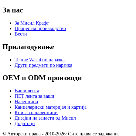
За нас
За Мисил Крафт
Процес на производство
Вести
Прилагодување
Тејпче Washi по нарачка
Други предмети по нарачка
OEM и ODM производи
Ваши лента
ПЕТ лента за ваши
Налепница
Канцелариски материјал и хартија
Книга со налепници
Дизајни на занаети од Мисил
Додатоци
© Авторски права - 2010-2026: Сите права се задржани.