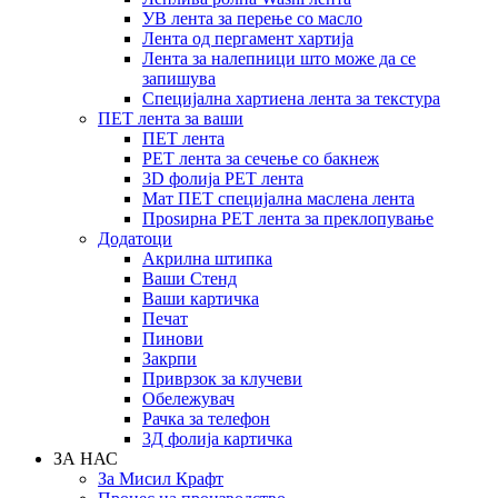
УВ лента за перење со масло
Лента од пергамент хартија
Лента за налепници што може да се
запишува
Специјална хартиена лента за текстура
ПЕТ лента за ваши
ПЕТ лента
PET лента за сечење со бакнеж
3D фолија PET лента
Мат ПЕТ специјална маслена лента
Проѕирна PET лента за преклопување
Додатоци
Акрилна штипка
Ваши Стенд
Ваши картичка
Печат
Пинови
Закрпи
Приврзок за клучеви
Обележувач
Рачка за телефон
3Д фолија картичка
ЗА НАС
За Мисил Крафт