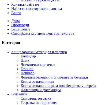
Процес на производство
Контактирајте не
Најчесто поставувани прашања
Вести
Дома
Производи
Ваши лента
Специјална хартиена лента за текстура
Категории
Канцелариски материјал и хартија
Календар
Плик
Дневнички картички
Етикета
Пенкало
Лепливи белешки и блокчиња за белешки
Книга со налепници
Книга со налепници за повеќекратна употреба
Налепница и фото албум
Бележник
Спирална тетратка
Тетратка со тврд повез