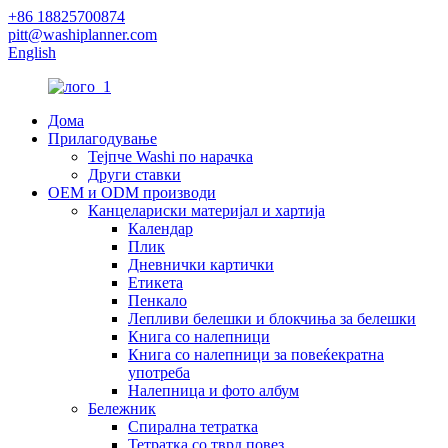
+86 18825700874
pitt@washiplanner.com
English
Дома
Прилагодување
Тејпче Washi по нарачка
Други ставки
OEM и ODM производи
Канцелариски материјал и хартија
Календар
Плик
Дневнички картички
Етикета
Пенкало
Лепливи белешки и блокчиња за белешки
Книга со налепници
Книга со налепници за повеќекратна
употреба
Налепница и фото албум
Бележник
Спирална тетратка
Тетратка со тврд повез