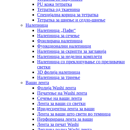
PU кожа тетратка
Тетратка од ткаенина
Специјална корица за тетратка
Тетратка за шиење и седло-шиење
Налепница
Налепница „Пафи“
Налепница за сечење
Фоилирана налепница
Функционални налепници
Налепница за скрипти за заглавија
Налепница за неделни комплети
Налепница со преклопување со преливачки
светки
3D фолија налепница
Налепница за триење
Ваши лента
Фолија Washi лента
Печатење на Washi лента
Сечење на ваши лента
Лента за ваши со светки
Иридесцентна лента за ваши
Лента за ваши што свети во темница
Перфорирана лента за ваши
Лента за печат Washi
Леплива ролна Washi лента