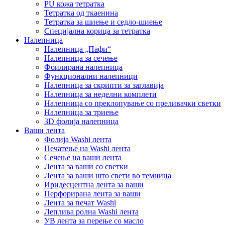
PU кожа тетратка
Тетратка од ткаенина
Тетратка за шиење и седло-шиење
Специјална корица за тетратка
Налепница
Налепница „Пафи“
Налепница за сечење
Фоилирана налепница
Функционални налепници
Налепница за скрипти за заглавија
Налепница за неделни комплети
Налепница со преклопување со преливачки светки
Налепница за триење
3D фолија налепница
Ваши лента
Фолија Washi лента
Печатење на Washi лента
Сечење на ваши лента
Лента за ваши со светки
Лента за ваши што свети во темница
Иридесцентна лента за ваши
Перфорирана лента за ваши
Лента за печат Washi
Леплива ролна Washi лента
УВ лента за перење со масло