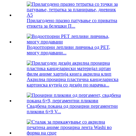
Прилагодено празно патување со приватна
етикета за белешки П...
Водоотпорни лепливи ливчиња од PET,
многу продавани...
Акрилна проѕирна пластична канцелариска
картонска кутија со дизајн по нарачка...
Свадбена покана од проѕирни пергаментни
пликови 6×9 V...