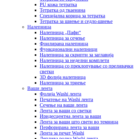
PU кожа тетратка
Тетратка од ткаенина
Специјална корица за тетратка
Тетратка за шиење и седло-шиење
Налепница
Налепница „Пафи“
Налепница за сечење
Фоилирана налепница
Функционални налепници
Налепница за скрипти за заглавија
Налепница за неделни комплети
Налепница со преклопување со преливачки
светки
3D фолија налепница
Налепница за триење
Ваши лента
Фолија Washi лента
Печатење на Washi лента
Сечење на ваши лента
Лента за ваши со светки
Иридесцентна лента за ваши
Лента за ваши што свети во темница
Перфорирана лента за ваши
Лента за печат Washi
Леплива ролна Washi лента