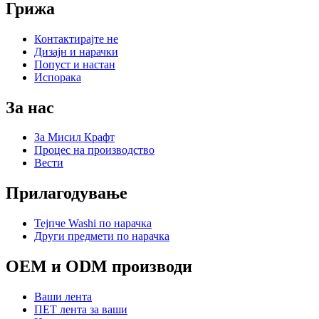
Грижа
Контактирајте не
Дизајн и нарачки
Попуст и настан
Испорака
За нас
За Мисил Крафт
Процес на производство
Вести
Прилагодување
Тејпче Washi по нарачка
Други предмети по нарачка
OEM и ODM производи
Ваши лента
ПЕТ лента за ваши