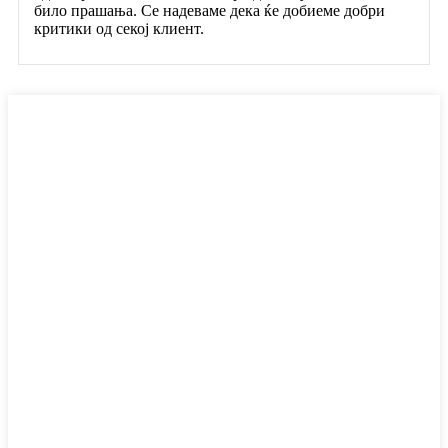
било прашања. Се надеваме дека ќе добиеме добри
критики од секој клиент.