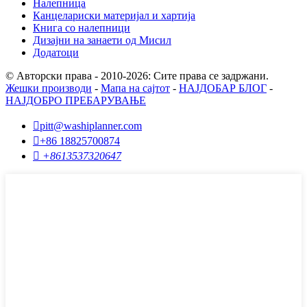
Налепница
Канцелариски материјал и хартија
Книга со налепници
Дизајни на занаети од Мисил
Додатоци
© Авторски права - 2010-2026: Сите права се задржани.
Жешки производи
-
Мапа на сајтот
-
НАЈДОБАР БЛОГ
-
НАЈДОБРО ПРЕБАРУВАЊЕ

pitt@washiplanner.com

+86 18825700874

+8613537320647