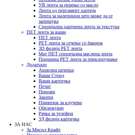
УВ лента за перење со масло
Лента од пергамент хартија
Лента за налепници што може да се
запишува
Специјална хартиена лента за текстура
ПЕТ лента за ваши
ПЕТ лента
PET лента за сечење со бакнеж
3D фолија PET лента
Мат ПЕТ специјална маслена лента
Проѕирна PET лента за преклопување
Додатоци
Акрилна штипка
Ваши Стенд
Ваши картичка
Печат
Пинови
Закрпи
Приврзок за клучеви
Обележувач
Рачка за телефон
3Д фолија картичка
ЗА НАС
За Мисил Крафт