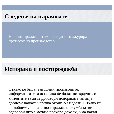
Следење на нарачките
Нашиот продажен тим постојано го ажурира
процесот на производство.
Испорака и постпродажба
Откако ќе бидат завршени производите,
информациите за испорака ќе бидат потврдени со
клиентите за да се договори испораката, за да ја
добиеме вашата нарачка околу 2-3 недели. Откако ќе
ги добиеме, нашата постпродажна служба ќе ви
одговори што е можно поскоро доколку има какви