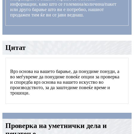
информации, како што се големина/количина/пакет
или друго барање што ви е потребно, нашиот
продажен тим ќе ви се јави веднаш.
Цитат
Врз основа на вашето барање, да понудиме понуди, а
во меѓувреме да понудиме повеќе опции за проверка
и споредба врз основа на нашето искуство во
производството, за да заштедиме повеќе време и
трошоци.
Проверка на уметнички дела и
печатење