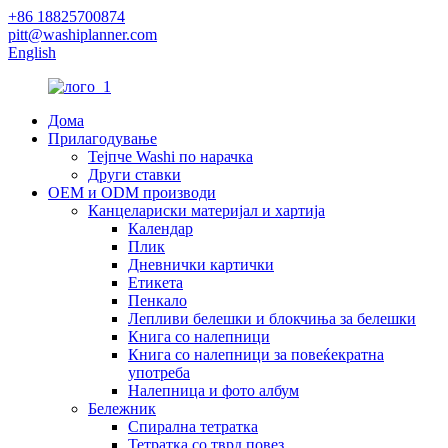
+86 18825700874
pitt@washiplanner.com
English
Дома
Прилагодување
Тејпче Washi по нарачка
Други ставки
OEM и ODM производи
Канцелариски материјал и хартија
Календар
Плик
Дневнички картички
Етикета
Пенкало
Лепливи белешки и блокчиња за белешки
Книга со налепници
Книга со налепници за повеќекратна
употреба
Налепница и фото албум
Бележник
Спирална тетратка
Тетратка со тврд повез