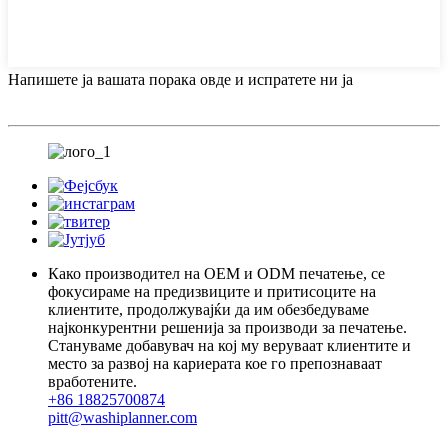
Напишете ја вашата порака овде и испратете ни ја
Како производител на OEM и ODM печатење, се
фокусираме на предизвиците и притисоците на
клиентите, продолжувајќи да им обезбедуваме
најконкурентни решенија за производи за печатење.
Стануваме добавувач на кој му веруваат клиентите и
место за развој на кариерата кое го препознаваат
вработените.
+86 18825700874
pitt@washiplanner.com