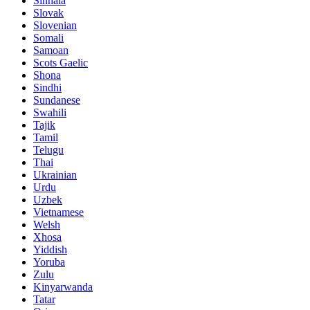
Sinhala
Slovak
Slovenian
Somali
Samoan
Scots Gaelic
Shona
Sindhi
Sundanese
Swahili
Tajik
Tamil
Telugu
Thai
Ukrainian
Urdu
Uzbek
Vietnamese
Welsh
Xhosa
Yiddish
Yoruba
Zulu
Kinyarwanda
Tatar