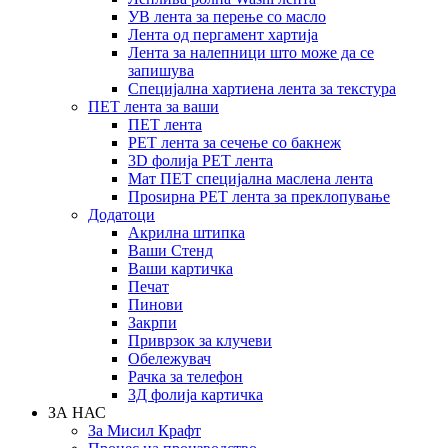
УВ лента за перење со масло
Лента од пергамент хартија
Лента за налепници што може да се
запишува
Специјална хартиена лента за текстура
ПЕТ лента за ваши
ПЕТ лента
PET лента за сечење со бакнеж
3D фолија PET лента
Мат ПЕТ специјална маслена лента
Проѕирна PET лента за преклопување
Додатоци
Акрилна штипка
Ваши Стенд
Ваши картичка
Печат
Пинови
Закрпи
Приврзок за клучеви
Обележувач
Рачка за телефон
3Д фолија картичка
ЗА НАС
За Мисил Крафт