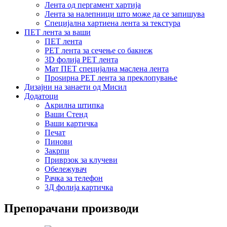
Лента од пергамент хартија
Лента за налепници што може да се запишува
Специјална хартиена лента за текстура
ПЕТ лента за ваши
ПЕТ лента
PET лента за сечење со бакнеж
3D фолија PET лента
Мат ПЕТ специјална маслена лента
Проѕирна PET лента за преклопување
Дизајни на занаети од Мисил
Додатоци
Акрилна штипка
Ваши Стенд
Ваши картичка
Печат
Пинови
Закрпи
Приврзок за клучеви
Обележувач
Рачка за телефон
3Д фолија картичка
Препорачани производи