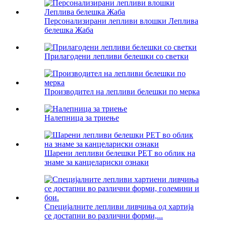
Персонализирани лепливи влошки Леплива
белешка Жаба
Прилагодени лепливи белешки со светки
Производител на лепливи белешки по мерка
Налепница за триење
Шарени лепливи белешки PET во облик на
знаме за канцелариски ознаки
Специјалните лепливи ливчиња од хартија
се достапни во различни форми,...