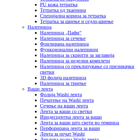
PU кожа тетратка
Тетратка од ткаенина
Специјална корица за тетратка
Тетратка за шиење и седло-шиење
Налепница
Налепница „Пафи“
Налепница за сечење
Фоилирана налепница
Функционални налепници
Налепница за скрипти за заглавија
Налепница за неделни комплети
Налепница со преклопување со преливачки
светки
3D фолија налепница
Налепница за триење
Ваши лента
Фолија Washi лента
Печатење на Washi лента
Сечење на ваши лента
Лента за ваши со светки
Иридесцентна лента за ваши
Лента за ваши што свети во темница
Перфорирана лента за ваши
Лента за печат Washi
Леплива ролна Washi лента