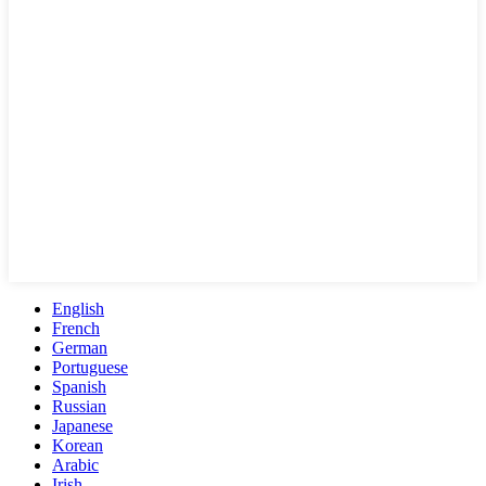
English
French
German
Portuguese
Spanish
Russian
Japanese
Korean
Arabic
Irish