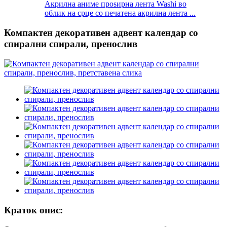
Акрилна аниме проѕирна лента Washi во
облик на срце со печатена акрилна лента ...
Компактен декоративен адвент календар со
спирални спирали, пренослив
Краток опис: