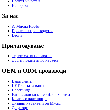
Попуст и настан
Испорака
За нас
За Мисил Крафт
Процес на производство
Вести
Прилагодување
Тејпче Washi по нарачка
Други предмети по нарачка
OEM и ODM производи
Ваши лента
ПЕТ лента за ваши
Налепница
Канцелариски материјал и хартија
Книга со налепници
Дизајни на занаети од Мисил
Додатоци