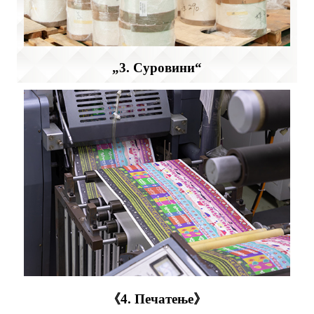
„3. Суровини“
《4. Печатење》