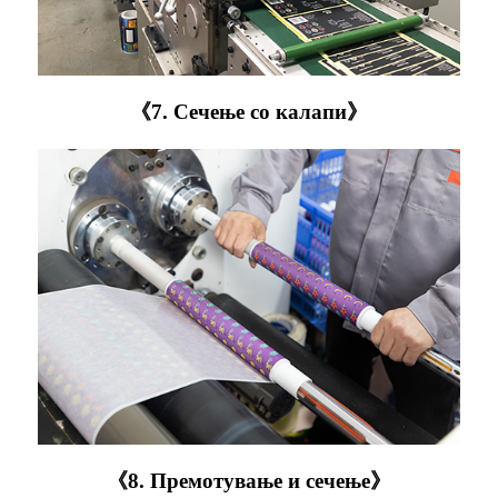
《7. Сечење со калапи》
《8. Премотување и сечење》