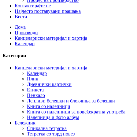
Процес на производство
Контактирајте не
Најчесто поставувани прашања
Вести
Дома
Производи
Канцелариски материјал и хартија
Календар
Категории
Канцелариски материјал и хартија
Календар
Плик
Дневнички картички
Етикета
Пенкало
Лепливи белешки и блокчиња за белешки
Книга со налепници
Книга со налепници за повеќекратна употреба
Налепница и фото албум
Бележник
Спирална тетратка
Тетратка со тврд повез