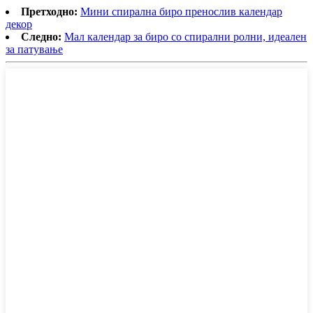
Претходно:
Мини спирална биро пренослив календар
декор
Следно:
Мал календар за биро со спирални ролни, идеален
за патување