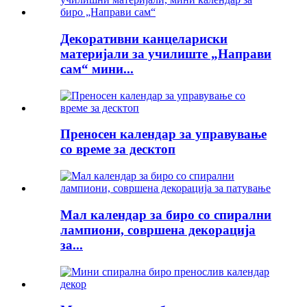
Декоративни канцелариски
материјали за училиште „Направи
сам“ мини...
Преносен календар за управување
со време за десктоп
Мал календар за биро со спирални
лампиони, совршена декорација
за...