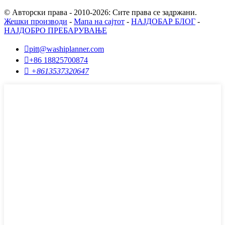
© Авторски права - 2010-2026: Сите права се задржани.
Жешки производи
-
Мапа на сајтот
-
НАЈДОБАР БЛОГ
-
НАЈДОБРО ПРЕБАРУВАЊЕ

pitt@washiplanner.com

+86 18825700874

+8613537320647