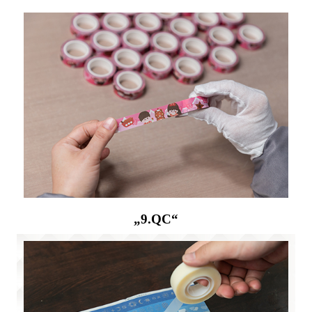
„9.QC“