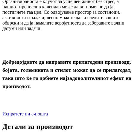
Организираноста е клучот за успешен живот без стрес, а
нашиот пренослив календар може да ви помогне да ја
постигнете таа цел. Со одвојување простор за состаноци,
активности и задачи, лесно можете да ги следите вашите
обврски и да ја намалите веројатноста да заборавите важни
датуми или задачи.
Добредојдовте да направите прилагодени производи,
бојата, големината и стилот можат да се прилагодат,
така што ќе го добиете најзадоволителниот ефект на
производот.
Испратете ни е-пошта
Детали за производот