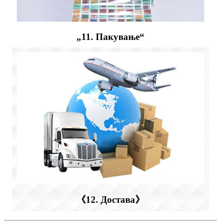
„11. Пакување“
《12. Достава》