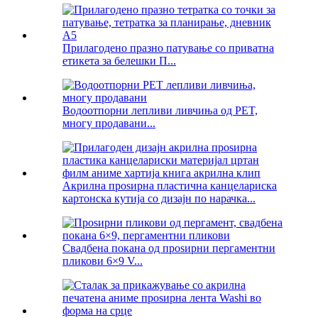
Прилагодено празно патување со приватна
етикета за белешки П...
Водоотпорни лепливи ливчиња од PET,
многу продавани...
Акрилна проѕирна пластична канцелариска
картонска кутија со дизајн по нарачка...
Свадбена покана од проѕирни пергаментни
пликови 6×9 V...