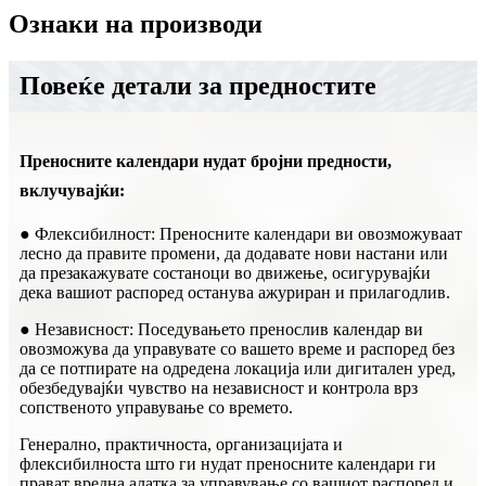
Ознаки на производи
Повеќе детали за предностите
Преносните календари нудат бројни предности,
вклучувајќи:
● Флексибилност: Преносните календари ви овозможуваат
лесно да правите промени, да додавате нови настани или
да презакажувате состаноци во движење, осигурувајќи
дека вашиот распоред останува ажуриран и прилагодлив.
● Независност: Поседувањето пренослив календар ви
овозможува да управувате со вашето време и распоред без
да се потпирате на одредена локација или дигитален уред,
обезбедувајќи чувство на независност и контрола врз
сопственото управување со времето.
Генерално, практичноста, организацијата и
флексибилноста што ги нудат преносните календари ги
прават вредна алатка за управување со вашиот распоред и