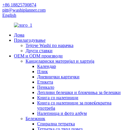
+86 18825700874
pitt@washiplanner.com
English
Дома
Прилагодување
Тејпче Washi по нарачка
Други ставки
OEM и ODM производи
Канцелариски материјал и хартија
Календар
Плик
Дневнички картички
Етикета
Пенкало
Лепливи белешки и блокчиња за белешки
Книга со налепници
Книга со налепници за повеќекратна
употреба
Налепница и фото албум
Бележник
Спирална тетратка
Тетратка со тврд повез