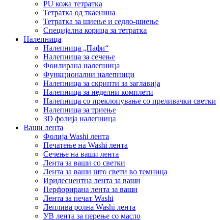
PU кожа тетратка
Тетратка од ткаенина
Тетратка за шиење и седло-шиење
Специјална корица за тетратка
Налепница
Налепница „Пафи“
Налепница за сечење
Фоилирана налепница
Функционални налепници
Налепница за скрипти за заглавија
Налепница за неделни комплети
Налепница со преклопување со преливачки светки
Налепница за триење
3D фолија налепница
Ваши лента
Фолија Washi лента
Печатење на Washi лента
Сечење на ваши лента
Лента за ваши со светки
Лента за ваши што свети во темница
Иридесцентна лента за ваши
Перфорирана лента за ваши
Лента за печат Washi
Леплива ролна Washi лента
УВ лента за перење со масло