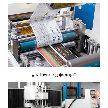
„5. Печат од фолија“