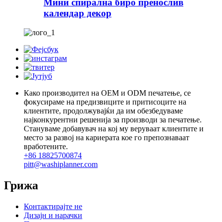
Мини спирална биро пренослив
календар декор
Како производител на OEM и ODM печатење, се
фокусираме на предизвиците и притисоците на
клиентите, продолжувајќи да им обезбедуваме
најконкурентни решенија за производи за печатење.
Стануваме добавувач на кој му веруваат клиентите и
место за развој на кариерата кое го препознаваат
вработените.
+86 18825700874
pitt@washiplanner.com
Грижа
Контактирајте не
Дизајн и нарачки