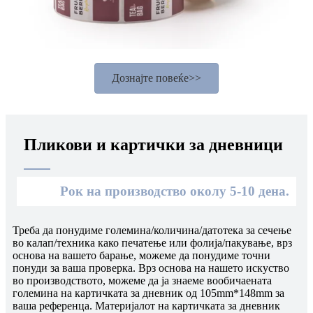
Дознајте повеќе>>
Пликови и картички за дневници
Рок на производство околу 5-10 дена.
Треба да понудиме големина/количина/датотека за сечење
во калап/техника како печатење или фолија/пакување, врз
основа на вашето барање, можеме да понудиме точни
понуди за ваша проверка. Врз основа на нашето искуство
во производството, можеме да ја знаеме вообичаената
големина на картичката за дневник од 105mm*148mm за
ваша референца. Материјалот на картичката за дневник