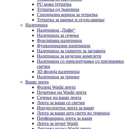
PU кожа тетратка
Тетратка од ткаенина
Специјална корица за тетратка
Тетратка за шиење и седло-шиење
Налепница
Налепница „Пафи“
Налепница за сечење
Фоилирана налепница
Функционални налепници
Налепница за скрипти за заглавија
Налепница за неделни комплети
Налепница со преклопување со преливачки
светки
3D фолија налепница
Налепница за триење
Ваши лента
Фолија Washi лента
Печатење на Washi лента
Сечење на ваши лента
Лента за ваши со светки
Иридесцентна лента за ваши
Лента за ваши што свети во темница
Перфорирана лента за ваши
Лента за печат Washi
Леплива ролна Washi лента