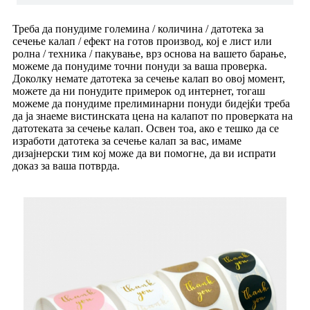
Треба да понудиме големина / количина / датотека за
сечење калап / ефект на готов производ, кој е лист или
ролна / техника / пакување, врз основа на вашето барање,
можеме да понудиме точни понуди за ваша проверка.
Доколку немате датотека за сечење калап во овој момент,
можете да ни понудите примерок од интернет, тогаш
можеме да понудиме прелиминарни понуди бидејќи треба
да ја знаеме вистинската цена на калапот по проверката на
датотеката за сечење калап. Освен тоа, ако е тешко да се
изработи датотека за сечење калап за вас, имаме
дизајнерски тим кој може да ви помогне, да ви испрати
доказ за ваша потврда.