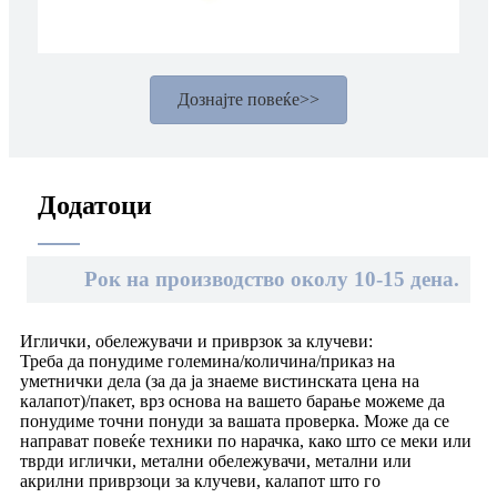
Дознајте повеќе>>
Додатоци
Рок на производство околу 10-15 дена.
Иглички, обележувачи и приврзок за клучеви:
Треба да понудиме големина/количина/приказ на
уметнички дела (за да ја знаеме вистинската цена на
калапот)/пакет, врз основа на вашето барање можеме да
понудиме точни понуди за вашата проверка. Може да се
направат повеќе техники по нарачка, како што се меки или
тврди иглички, метални обележувачи, метални или
акрилни приврзоци за клучеви, калапот што го