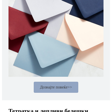
Дознајте повеќе>>
Тетратка и лепливи белешки