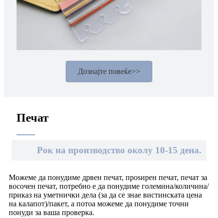
Дознајте повеќе>>
Печат
Рок на производство околу 10-15 дена.
Можеме да понудиме дрвен печат, проѕирен печат, печат за
восочен печат, потребно е да понудиме големина/количина/
приказ на уметнички дела (за да се знае вистинската цена
на калапот)/пакет, а потоа можеме да понудиме точни
понуди за ваша проверка.