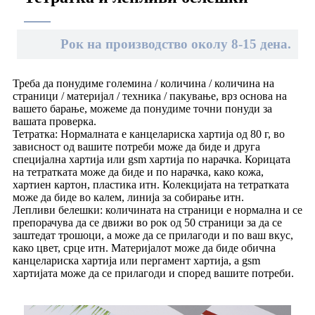
Рок на производство околу 8-15 дена.
Треба да понудиме големина / количина / количина на
страници / материјал / техника / пакување, врз основа на
вашето барање, можеме да понудиме точни понуди за
вашата проверка.
Тетратка: Нормалната е канцелариска хартија од 80 г, во
зависност од вашите потреби може да биде и друга
специјална хартија или gsm хартија по нарачка. Корицата
на тетратката може да биде и по нарачка, како кожа,
хартиен картон, пластика итн. Колекцијата на тетратката
може да биде во калем, линија за собирање итн.
Лепливи белешки: количината на страници е нормална и се
препорачува да се движи во рок од 50 страници за да се
заштедат трошоци, а може да се прилагоди и по ваш вкус,
како цвет, срце итн. Материјалот може да биде обична
канцелариска хартија или пергамент хартија, а gsm
хартијата може да се прилагоди и според вашите потреби.