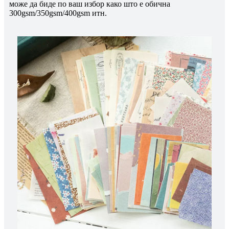
може да биде по ваш избор како што е обична
300gsm/350gsm/400gsm итн.