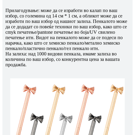
Прилагодување: може да се изработи во калап по ваш
избор, со големина од 14 см * 1 см, а обликот може да се
изработи по ваш избор од нашиот залиха. Пенкалото може
да се додадат со повеќе техники по ваш избор, како што се
cmyk печатење/pantone печатење во боја/UV свилено
печатење итн. Видот на пенкалото може да се подеси по
нарачка, како што се хемиско пенкало/метално хемиско
пенкало/пластично пенкало/гел пенкало итн.
На залиха: над 1000 видови пенкала, имаме залиха во
количина по ваш избор, со конкурентна цена за вашата
продажба.