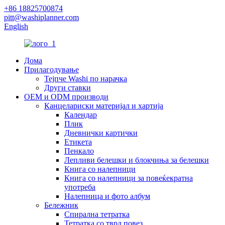
+86 18825700874
pitt@washiplanner.com
English
Дома
Прилагодување
Тејпче Washi по нарачка
Други ставки
OEM и ODM производи
Канцелариски материјал и хартија
Календар
Плик
Дневнички картички
Етикета
Пенкало
Лепливи белешки и блокчиња за белешки
Книга со налепници
Книга со налепници за повеќекратна
употреба
Налепница и фото албум
Бележник
Спирална тетратка
Тетратка со тврд повез