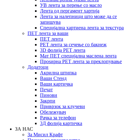
УВ лента за перење со масло
Лента од пергамент хартија
Лента за налепници што може да се
запишува
Специјална хартиена лента за текстура
ПЕТ лента за ваши
ПЕТ лента
PET лента за сечење со бакнеж
3D фолија PET лента
Мат ПЕТ специјална маслена лента
Проѕирна PET лента за преклопување
Додатоци
Акрилна штипка
Ваши Стенд
Ваши картичка
Печат
Пинови
Закрпи
Приврзок за клучеви
Обележувач
Рачка за телефон
3Д фолија картичка
ЗА НАС
За Мисил Крафт