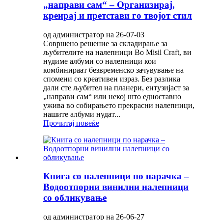
„направи сам“ – Организирај,
креирај и претстави го твојот стил
од администратор на 26-07-03
Совршено решение за складирање за
љубителите на налепници Во Misil Craft, ви
нудиме албуми со налепници кои
комбинираат безвременско зачувување на
спомени со креативен израз. Без разлика
дали сте љубител на планери, ентузијаст за
„направи сам“ или некој што едноставно
ужива во собирањето прекрасни налепници,
нашите албуми нудат...
Прочитај повеќе
Книга со налепници по нарачка –
Водоотпорни винилни налепници
со обликување
од администратор на 26-06-27