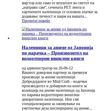
мајстор или само се впуштате во светот на
„направи сам“, сечената PET лента и
хартиените налепници се основни алатки за
додавање личност и шарм на вашата...
Прочитај повеќе
Налепници за аниме од Јапонија
по нарачка – Производител на
водоотпорни винилни книги
од администратор на 26-06-12
Вашиот доверлив партнер за премиум
производи за аниме налепници
Добредојдовте во Misil Craft – водечки
производител и добавувач на книги за
колекција на аниме налепници од Јапонија
по нарачка водоотпорни винилни
декоративни налепници. Ние сме
специјализирани за оживување на
уметнички дела инспирирани од аниме...