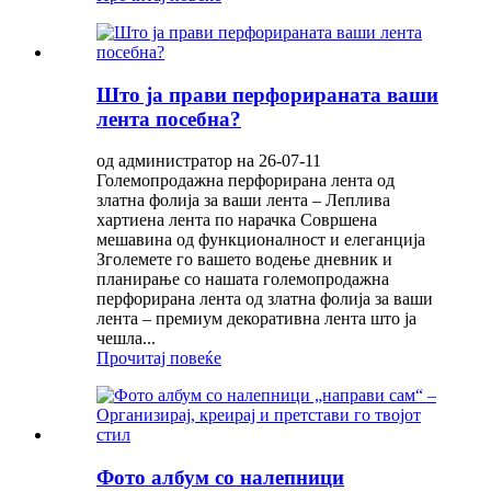
Што ја прави перфорираната ваши
лента посебна?
од администратор на 26-07-11
Големопродажна перфорирана лента од
златна фолија за ваши лента – Леплива
хартиена лента по нарачка Совршена
мешавина од функционалност и елеганција
Зголемете го вашето водење дневник и
планирање со нашата големопродажна
перфорирана лента од златна фолија за ваши
лента – премиум декоративна лента што ја
чешла...
Прочитај повеќе
Фото албум со налепници