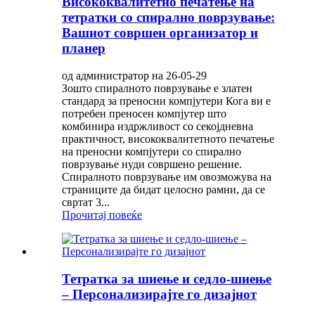
Висококвалитетно печатење на
тетратки со спирално поврзување:
Вашиот совршен организатор и
планер
од администратор на 26-05-29
Зошто спиралното поврзување е златен
стандард за преносни компјутери Кога ви е
потребен преносен компјутер што
комбинира издржливост со секојдневна
практичност, висококвалитетното печатење
на преносни компјутери со спирално
поврзување нуди совршено решение.
Спиралното поврзување им овозможува на
страниците да бидат целосно рамни, да се
свртат 3...
Прочитај повеќе
Тетратка за шиење и седло-шиење
– Персонализирајте го дизајнот