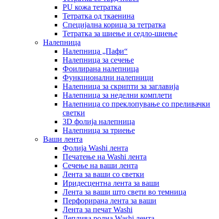
PU кожа тетратка
Тетратка од ткаенина
Специјална корица за тетратка
Тетратка за шиење и седло-шиење
Налепница
Налепница „Пафи“
Налепница за сечење
Фоилирана налепница
Функционални налепници
Налепница за скрипти за заглавија
Налепница за неделни комплети
Налепница со преклопување со преливачки
светки
3D фолија налепница
Налепница за триење
Ваши лента
Фолија Washi лента
Печатење на Washi лента
Сечење на ваши лента
Лента за ваши со светки
Иридесцентна лента за ваши
Лента за ваши што свети во темница
Перфорирана лента за ваши
Лента за печат Washi
Леплива ролна Washi лента