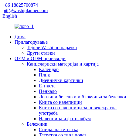
+86 18825700874
pitt@washiplanner.com
English
Дома
Прилагодување
Тејпче Washi по нарачка
Други ставки
OEM и ODM производи
Канцелариски материјал и хартија
Календар
Плик
Дневнички картички
Етикета
Пенкало
Лепливи белешки и блокчиња за белешки
Книга со налепници
Книга со налепници за повеќекратна
употреба
Налепница и фото албум
Бележник
Спирална тетратка
Тетратка со тврд повез