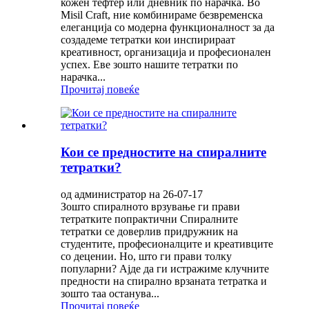
кожен тефтер или дневник по нарачка. Во
Misil Craft, ние комбинираме безвременска
елеганција со модерна функционалност за да
создадеме тетратки кои инспирираат
креативност, организација и професионален
успех. Еве зошто нашите тетратки по
нарачка...
Прочитај повеќе
Кои се предностите на спиралните
тетратки?
од администратор на 26-07-17
Зошто спиралното врзување ги прави
тетратките попрактични Спиралните
тетратки се доверлив придружник на
студентите, професионалците и креативците
со децении. Но, што ги прави толку
популарни? Ајде да ги истражиме клучните
предности на спирално врзаната тетратка и
зошто таа останува...
Прочитај повеќе