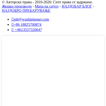
© Авторски права - 2010-2026: Сите права се задржани.
Жешки производи
-
Мапа на сајтот
-
НАЈДОБАР БЛОГ
-
НАЈДОБРО ПРЕБАРУВАЊЕ

pitt@washiplanner.com

+86 18825700874

+8613537320647