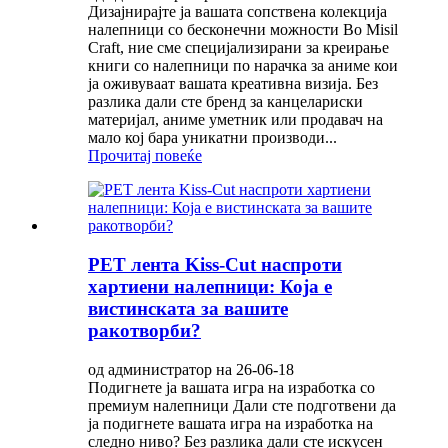
Дизајнирајте ја вашата сопствена колекција
налепници со бесконечни можности Во Misil
Craft, ние сме специјализирани за креирање
книги со налепници по нарачка за аниме кои
ја оживуваат вашата креативна визија. Без
разлика дали сте бренд за канцелариски
материјал, аниме уметник или продавач на
мало кој бара уникатни производи...
Прочитај повеќе
PET лента Kiss-Cut наспроти
хартиени налепници: Која е
вистинската за вашите
ракотворби?
од администратор на 26-06-18
Подигнете ја вашата игра на изработка со
премиум налепници Дали сте подготвени да
ја подигнете вашата игра на изработка на
следно ниво? Без разлика дали сте искусен