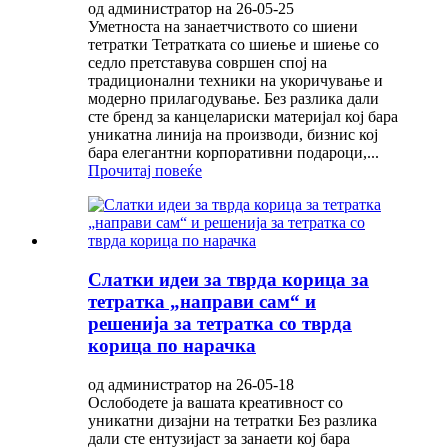
од администратор на 26-05-25
Уметноста на занаетчиството со шиени
тетратки Тетратката со шиење и шиење со
седло претставува совршен спој на
традиционални техники на укоричување и
модерно прилагодување. Без разлика дали
сте бренд за канцелариски материјал кој бара
уникатна линија на производи, бизнис кој
бара елегантни корпоративни подароци,...
Прочитај повеќе
Слатки идеи за тврда корица за
тетратка „направи сам“ и
решенија за тетратка со тврда
корица по нарачка
од администратор на 26-05-18
Ослободете ја вашата креативност со
уникатни дизајни на тетратки Без разлика
дали сте ентузијаст за занаети кој бара