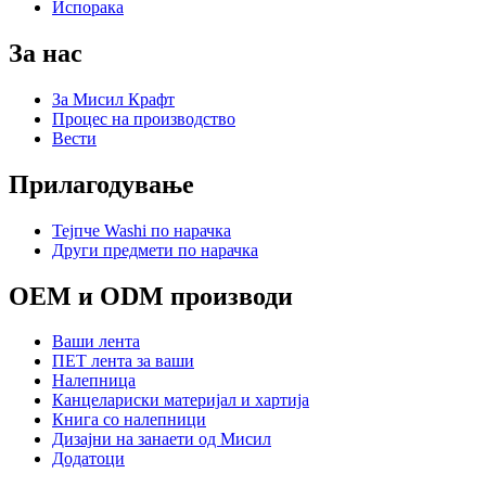
Испорака
За нас
За Мисил Крафт
Процес на производство
Вести
Прилагодување
Тејпче Washi по нарачка
Други предмети по нарачка
OEM и ODM производи
Ваши лента
ПЕТ лента за ваши
Налепница
Канцелариски материјал и хартија
Книга со налепници
Дизајни на занаети од Мисил
Додатоци