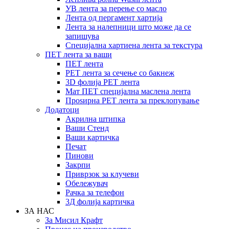
УВ лента за перење со масло
Лента од пергамент хартија
Лента за налепници што може да се
запишува
Специјална хартиена лента за текстура
ПЕТ лента за ваши
ПЕТ лента
PET лента за сечење со бакнеж
3D фолија PET лента
Мат ПЕТ специјална маслена лента
Проѕирна PET лента за преклопување
Додатоци
Акрилна штипка
Ваши Стенд
Ваши картичка
Печат
Пинови
Закрпи
Приврзок за клучеви
Обележувач
Рачка за телефон
3Д фолија картичка
ЗА НАС
За Мисил Крафт