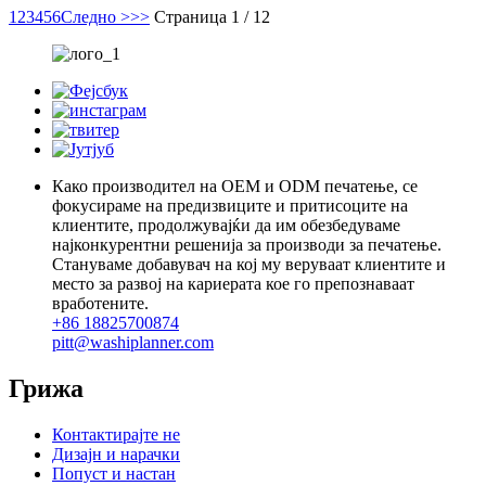
1
2
3
4
5
6
Следно >
>>
Страница 1 / 12
Како производител на OEM и ODM печатење, се
фокусираме на предизвиците и притисоците на
клиентите, продолжувајќи да им обезбедуваме
најконкурентни решенија за производи за печатење.
Стануваме добавувач на кој му веруваат клиентите и
место за развој на кариерата кое го препознаваат
вработените.
+86 18825700874
pitt@washiplanner.com
Грижа
Контактирајте не
Дизајн и нарачки
Попуст и настан