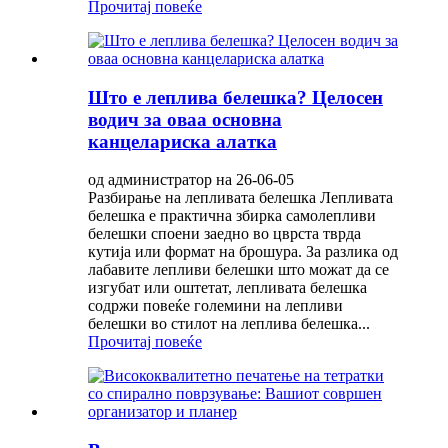
Прочитај повеќе
Што е леплива белешка? Целосен
водич за оваа основна
канцелариска алатка
од администратор на 26-06-05
Разбирање на лепливата белешка Лепливата
белешка е практична збирка самолепливи
белешки споени заедно во цврста тврда
кутија или формат на брошура. За разлика од
лабавите лепливи белешки што можат да се
изгубат или оштетат, лепливата белешка
содржи повеќе големини на лепливи
белешки во стилот на леплива белешка...
Прочитај повеќе