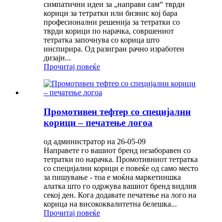
симпатични идеи за „направи сам“ тврди
корици за тетратки или бизнис кој бара
професионални решенија за тетратки со
тврди корици по нарачка, совршениот
тетратка започнува со корица што
инспирира. Од разигран рачно изработен
дизајн...
Прочитај повеќе
Промотивен тефтер со специјални
корици – печатење логоа
од администратор на 26-05-09
Направете го вашиот бренд незаборавен со
тетратки по нарачка. Промотивниот тетратка
со специјални корици е повеќе од само место
за пишување - тоа е моќна маркетиншка
алатка што го одржува вашиот бренд видлив
секој ден. Кога додавате печатење на лого на
корица на висококвалитетна белешка...
Прочитај повеќе