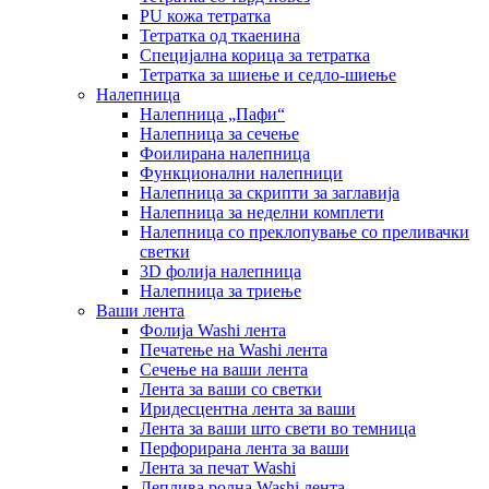
PU кожа тетратка
Тетратка од ткаенина
Специјална корица за тетратка
Тетратка за шиење и седло-шиење
Налепница
Налепница „Пафи“
Налепница за сечење
Фоилирана налепница
Функционални налепници
Налепница за скрипти за заглавија
Налепница за неделни комплети
Налепница со преклопување со преливачки
светки
3D фолија налепница
Налепница за триење
Ваши лента
Фолија Washi лента
Печатење на Washi лента
Сечење на ваши лента
Лента за ваши со светки
Иридесцентна лента за ваши
Лента за ваши што свети во темница
Перфорирана лента за ваши
Лента за печат Washi
Леплива ролна Washi лента