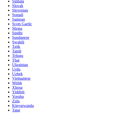
Sinhala
Slovak
Slovenian
Somali
Samoan
Scots Gaelic
Shona
Sindhi
Sundanese
Swahili
Tajik
Tamil
Telugu
Thai
Ukrainian
Urdu
Uzbek
Vietnamese
Welsh
Xhosa
Yiddish
Yoruba
Zulu
Kinyarwanda
Tatar