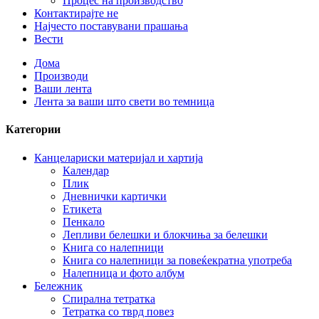
Процес на производство
Контактирајте не
Најчесто поставувани прашања
Вести
Дома
Производи
Ваши лента
Лента за ваши што свети во темница
Категории
Канцелариски материјал и хартија
Календар
Плик
Дневнички картички
Етикета
Пенкало
Лепливи белешки и блокчиња за белешки
Книга со налепници
Книга со налепници за повеќекратна употреба
Налепница и фото албум
Бележник
Спирална тетратка
Тетратка со тврд повез