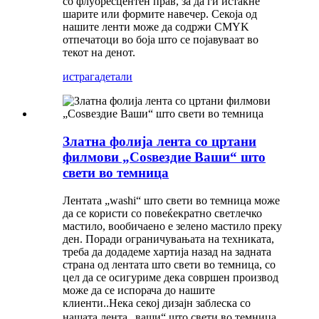
со флуоресцентен прав, за да ги истакне
шарите или формите навечер. Секоја од
нашите ленти може да содржи CMYK
отпечатоци во боја што се појавуваат во
текот на денот.
истрага
детали
Златна фолија лента со цртани
филмови „Соѕвездие Ваши“ што
свети во темница
Лентата „washi“ што свети во темница може
да се користи со повеќекратно светлечко
мастило, вообичаено е зелено мастило преку
ден. Поради ограничувањата на техниката,
треба да додадеме хартија назад на задната
страна од лентата што свети во темница, со
цел да се осигуриме дека совршен производ
може да се испорача до нашите
клиенти.
Нека секој дизајн заблеска со
.
нашата лента „ваши“ што свети во темница,