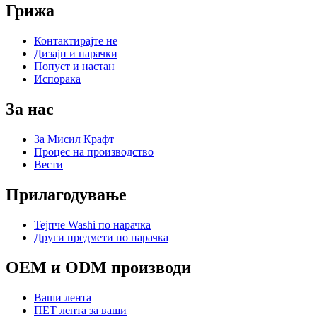
Грижа
Контактирајте не
Дизајн и нарачки
Попуст и настан
Испорака
За нас
За Мисил Крафт
Процес на производство
Вести
Прилагодување
Тејпче Washi по нарачка
Други предмети по нарачка
OEM и ODM производи
Ваши лента
ПЕТ лента за ваши