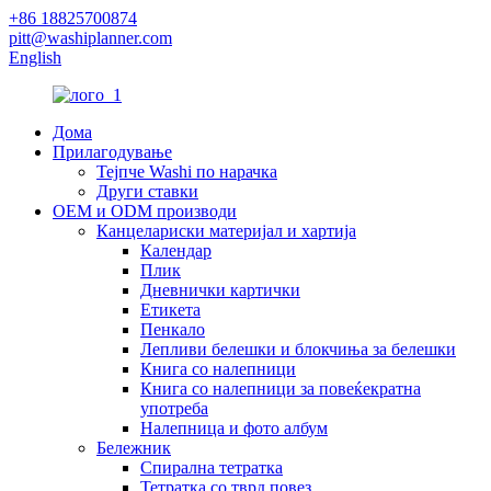
+86 18825700874
pitt@washiplanner.com
English
Дома
Прилагодување
Тејпче Washi по нарачка
Други ставки
OEM и ODM производи
Канцелариски материјал и хартија
Календар
Плик
Дневнички картички
Етикета
Пенкало
Лепливи белешки и блокчиња за белешки
Книга со налепници
Книга со налепници за повеќекратна
употреба
Налепница и фото албум
Бележник
Спирална тетратка
Тетратка со тврд повез