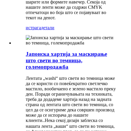
шарите или формите навечер. Секоја од
нашите ленти може да содржи CMYK
отпечатоци во боја што се појавуваат во
текот на денот.
истрага
детали
Јапонска хартија за маскирање
што свети во темница,
големопродажба
Лентата „washi“ што свети во темница може
да се користи со повеќекратно светлечко
мастило, вообичаено е зелено мастило преку
ден. Поради ограничувањата на техниката,
треба да додадеме хартија назад на задната
страна од лентата што свети во темница, со
цел да се осигуриме дека совршен производ
може да се испорача до нашите
клиенти.
Нека секој дизајн заблеска со
.
нашата лента „ваши“ што свети во темница,