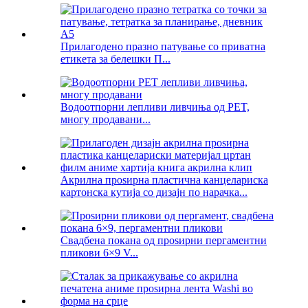
Прилагодено празно патување со приватна
етикета за белешки П...
Водоотпорни лепливи ливчиња од PET,
многу продавани...
Акрилна проѕирна пластична канцелариска
картонска кутија со дизајн по нарачка...
Свадбена покана од проѕирни пергаментни
пликови 6×9 V...