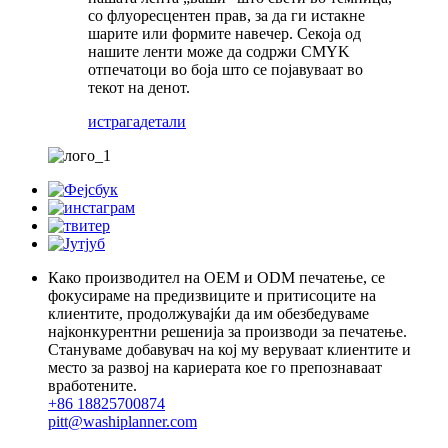
со флуоресцентен прав, за да ги истакне
шарите или формите навечер. Секоја од
нашите ленти може да содржи CMYK
отпечатоци во боја што се појавуваат во
текот на денот.
истрага
детали
Како производител на OEM и ODM печатење, се
фокусираме на предизвиците и притисоците на
клиентите, продолжувајќи да им обезбедуваме
најконкурентни решенија за производи за печатење.
Стануваме добавувач на кој му веруваат клиентите и
место за развој на кариерата кое го препознаваат
вработените.
+86 18825700874
pitt@washiplanner.com