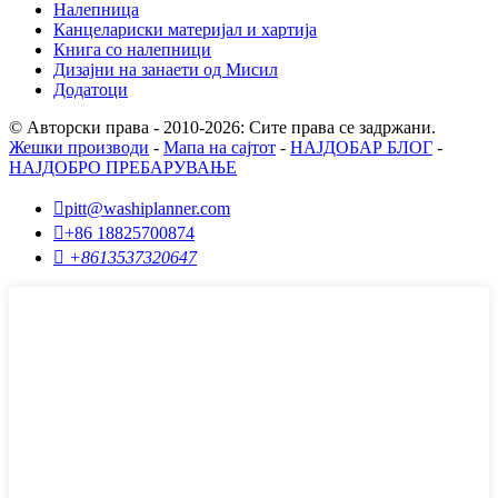
Налепница
Канцелариски материјал и хартија
Книга со налепници
Дизајни на занаети од Мисил
Додатоци
© Авторски права - 2010-2026: Сите права се задржани.
Жешки производи
-
Мапа на сајтот
-
НАЈДОБАР БЛОГ
-
НАЈДОБРО ПРЕБАРУВАЊЕ

pitt@washiplanner.com

+86 18825700874

+8613537320647