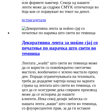
или формите навечер. Секоја од нашите
ленти може да содржи CMYK отпечатоци во
боја кои се појавуваат во текот на денот.
истрага
детали
Декоративна лента за ноќно сјај со
печатење по нарачка што свети во
темница
Лентата „washi“ што свети во темница може
да се користи со повеќекратно светлечко
мастило, вообичаено е зелено мастило преку
ден. Поради ограничувањата на техниката,
треба да додадеме хартија назад на задната
страна од лентата што свети во темница, со
цел да се осигуриме дека совршен производ
може да се испорача до нашите
клиенти.
Нека секој дизајн заблеска со
.
нашата лента „ваши“ што свети во темница,
со флуоресцентен прав, за да ги истакне