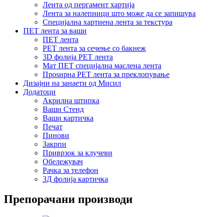
Лента од пергамент хартија
Лента за налепници што може да се запишува
Специјална хартиена лента за текстура
ПЕТ лента за ваши
ПЕТ лента
PET лента за сечење со бакнеж
3D фолија PET лента
Мат ПЕТ специјална маслена лента
Проѕирна PET лента за преклопување
Дизајни на занаети од Мисил
Додатоци
Акрилна штипка
Ваши Стенд
Ваши картичка
Печат
Пинови
Закрпи
Приврзок за клучеви
Обележувач
Рачка за телефон
3Д фолија картичка
Препорачани производи