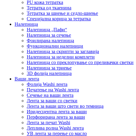
PU кожа тетратка
Тетратка од ткаенина
Тетратка за шиење и седло-шиење
Специјална корица за тетратка
Налепница
Налепница „Пафи“
Налепница за сечење
Фоилирана налепница
Функционални налепници
Налепница за скрипти за заглавија
Налепница за неделни комплети
Налепница со преклопување со преливачки светки
Налепница за триење
3D фолија налепница
Ваши лента
Фолија Washi лента
Печатење на Washi лента
Сечење на ваши лента
Лента за ваши со светки
Лента за ваши што свети во темница
Иридесцентна лента за ваши
Перфорирана лента за ваши
Лента за печат Washi
Леплива ролна Washi лента
УВ лента за перење со масло