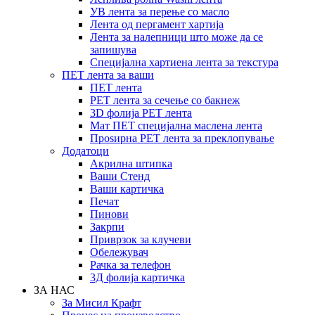
УВ лента за перење со масло
Лента од пергамент хартија
Лента за налепници што може да се
запишува
Специјална хартиена лента за текстура
ПЕТ лента за ваши
ПЕТ лента
PET лента за сечење со бакнеж
3D фолија PET лента
Мат ПЕТ специјална маслена лента
Проѕирна PET лента за преклопување
Додатоци
Акрилна штипка
Ваши Стенд
Ваши картичка
Печат
Пинови
Закрпи
Приврзок за клучеви
Обележувач
Рачка за телефон
3Д фолија картичка
ЗА НАС
За Мисил Крафт