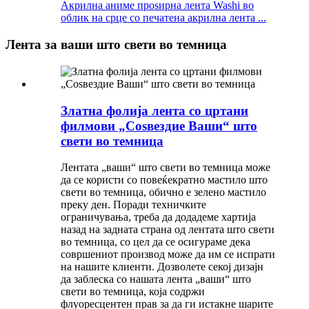
Акрилна аниме проѕирна лента Washi во
облик на срце со печатена акрилна лента ...
Лента за ваши што свети во темница
Златна фолија лента со цртани
филмови „Соѕвездие Ваши“ што
свети во темница
Лентата „ваши“ што свети во темница може
да се користи со повеќекратно мастило што
свети во темница, обично е зелено мастило
преку ден. Поради техничките
ограничувања, треба да додадеме хартија
назад на задната страна од лентата што свети
во темница, со цел да се осигураме дека
совршениот производ може да им се испрати
на нашите клиенти. Дозволете секој дизајн
да заблеска со нашата лента „ваши“ што
свети во темница, која содржи
флуоресцентен прав за да ги истакне шарите