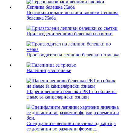
Персонализирани лепливи влошки Леплива
белешка Жаба
Прилагодени лепливи белешки со светки
Производител на лепливи белешки по мерка
Налепница за триење
Шарени лепливи белешки PET во облик на
знаме за канцелариски ознаки
Специјалните лепливи ливчиња од хартија
се достапни во различни форми,...