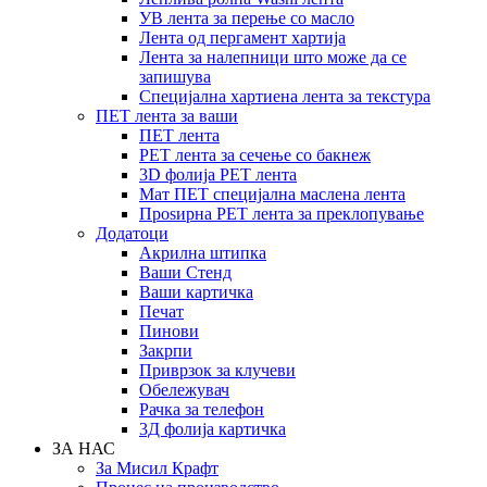
УВ лента за перење со масло
Лента од пергамент хартија
Лента за налепници што може да се
запишува
Специјална хартиена лента за текстура
ПЕТ лента за ваши
ПЕТ лента
PET лента за сечење со бакнеж
3D фолија PET лента
Мат ПЕТ специјална маслена лента
Проѕирна PET лента за преклопување
Додатоци
Акрилна штипка
Ваши Стенд
Ваши картичка
Печат
Пинови
Закрпи
Приврзок за клучеви
Обележувач
Рачка за телефон
3Д фолија картичка
ЗА НАС
За Мисил Крафт