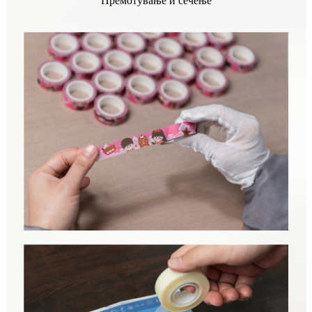
Премотување и сечење