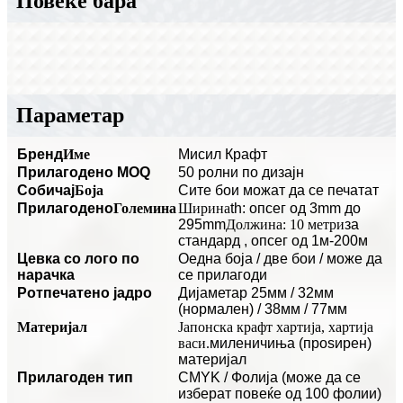
Повеќе бара
Параметар
Бренд
Име
Мисил Крафт
Прилагодено MOQ
50 ролни по дизајн
C
обичај
Боја
Сите бои можат да се печатат
Прилагодено
Големина
Ширина
th: опсег од 3mm до
295mm
Должина: 10 метри
за
стандард
, опсег од 1м-200м
Цевка со лого по
O
една боја / две бои / може да
нарачка
се прилагоди
P
отпечатено јадро
Дијаметар 25мм / 32мм
(нормален) / 38мм / 77мм
Материјал
Јапонска крафт хартија, хартија
васи.
миленичиња (проѕирен)
материјал
Прилагоден тип
CMYK / Фолија (може да се
изберат повеќе од 100 фолии)