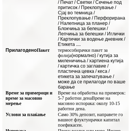
/ Печат / Светки / Сечење под
притисок / Преклопување /
Сјај во темница /
Преклопување / Перфорирана
/ Налепница за планер /
Блокчиња за белешки /
Лепчиња за белешки / Иглички
/ Картички за водење дневник /
Етикета ....
Прилагодено
Пакет
термособирачки пакет за
фолија
(нормално) / кутија за
миленичиња / хартиена кутија
/ картичка со заглавие /
пластична цевка / кеса /
етикета за запечатување /
може да се прилагоди по ваше
барање
Време за примероци и
Време на обработка на примерок:
време за масовно
5-7 работни дена
Време на
мерење
масовно испорака: околу 10-15
работни дена.
Услови за плаќање
Само 30% депозит, направете го
вашиот флуктуирачки капитал
поефикасен.
Испорака
Преку воздух или море. Имаме