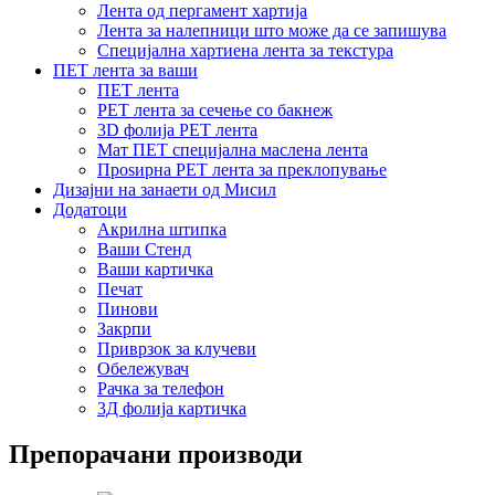
Лента од пергамент хартија
Лента за налепници што може да се запишува
Специјална хартиена лента за текстура
ПЕТ лента за ваши
ПЕТ лента
PET лента за сечење со бакнеж
3D фолија PET лента
Мат ПЕТ специјална маслена лента
Проѕирна PET лента за преклопување
Дизајни на занаети од Мисил
Додатоци
Акрилна штипка
Ваши Стенд
Ваши картичка
Печат
Пинови
Закрпи
Приврзок за клучеви
Обележувач
Рачка за телефон
3Д фолија картичка
Препорачани производи