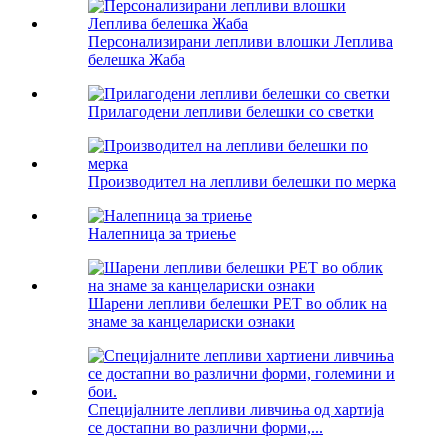
Персонализирани лепливи влошки Леплива
белешка Жаба
Прилагодени лепливи белешки со светки
Производител на лепливи белешки по мерка
Налепница за триење
Шарени лепливи белешки PET во облик на
знаме за канцелариски ознаки
Специјалните лепливи ливчиња од хартија
се достапни во различни форми,...