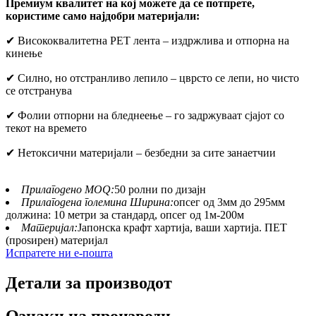
Премиум квалитет на кој можете да се потпрете,
користиме само најдобри материјали:
✔ Висококвалитетна PET лента – издржлива и отпорна на
кинење
✔ Силно, но отстранливо лепило – цврсто се лепи, но чисто
се отстранува
✔ Фолии отпорни на бледнеење – го задржуваат сјајот со
текот на времето
✔ Нетоксични материјали – безбедни за сите занаетчии
Прилагодено MOQ:
50 ролни по дизајн
Прилагодена големина Ширина:
опсег од 3мм до 295мм
должина: 10 метри за стандард, опсег од 1м-200м
Материјал:
Јапонска крафт хартија, ваши хартија. ПЕТ
(проѕирен) материјал
Испратете ни е-пошта
Детали за производот