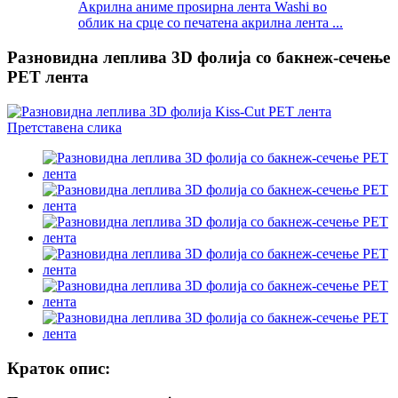
Акрилна аниме проѕирна лента Washi во
облик на срце со печатена акрилна лента ...
Разновидна леплива 3D фолија со бакнеж-сечење
PET лента
Краток опис: