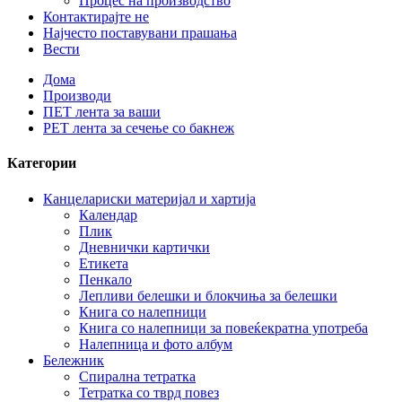
Процес на производство
Контактирајте не
Најчесто поставувани прашања
Вести
Дома
Производи
ПЕТ лента за ваши
PET лента за сечење со бакнеж
Категории
Канцелариски материјал и хартија
Календар
Плик
Дневнички картички
Етикета
Пенкало
Лепливи белешки и блокчиња за белешки
Книга со налепници
Книга со налепници за повеќекратна употреба
Налепница и фото албум
Бележник
Спирална тетратка
Тетратка со тврд повез