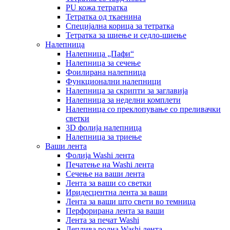
PU кожа тетратка
Тетратка од ткаенина
Специјална корица за тетратка
Тетратка за шиење и седло-шиење
Налепница
Налепница „Пафи“
Налепница за сечење
Фоилирана налепница
Функционални налепници
Налепница за скрипти за заглавија
Налепница за неделни комплети
Налепница со преклопување со преливачки
светки
3D фолија налепница
Налепница за триење
Ваши лента
Фолија Washi лента
Печатење на Washi лента
Сечење на ваши лента
Лента за ваши со светки
Иридесцентна лента за ваши
Лента за ваши што свети во темница
Перфорирана лента за ваши
Лента за печат Washi
Леплива ролна Washi лента