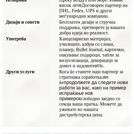
висок лет
е
Договорен партнер на
DHL, Fedex, UPS и други
меѓународни компании.
Дизајн и совети
Бесплатен дизајн и стручна
поддршка, претворете ја вашата
добра идеја во реалност.
Употреба
Канцелариски материјал,
училиште, албум со слики,
планер, Bullet Journal, картички,
пакување подароци, табли за
визуелизација, декорација за
домот и ѕидовите
итн.
Други услуги
Кога ќе станете наш партнер за
стратешка соработка,
w
е
ќе
продолжете да следите нови
работи за вас, како на пример
испраќање нов
примерок
слободно заедно со
секоја ваша пратка. Можете да
уживате во нашата
дистрибутерска цена.