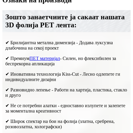
Ознаки на производи
Зошто занаетчиите ја сакаат нашата
3D фолија PET лента:
✔ Брилијантна метална димензија - Додава луксузна
длабочина на секој проект
✔ Премиум
ПЕТ материјал
- Силен, но флексибилен за
беспрекорна апликација
✔ Иновативна технологија Kiss-Cut - Лесно одлепете ги
индивидуалните дизајни
✔ Разновидно лепење - Работи на хартија, пластика, стакло
и друго
✔ Не се потребни алатки - едноставно излупете и залепете
за моментална креативност
✔ Широк спектар на бои на фолија (златна, сребрена,
розовозлатна, холографски)