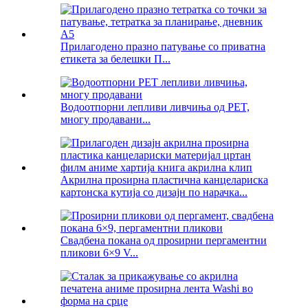
Прилагодено празно патување со приватна
етикета за белешки П...
Водоотпорни лепливи ливчиња од PET,
многу продавани...
Акрилна проѕирна пластична канцелариска
картонска кутија со дизајн по нарачка...
Свадбена покана од проѕирни пергаментни
пликови 6×9 V...