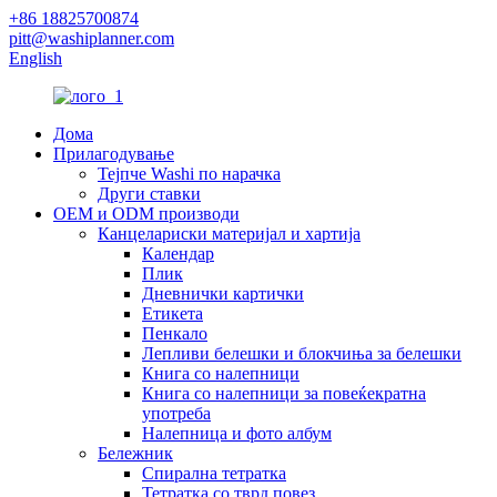
+86 18825700874
pitt@washiplanner.com
English
Дома
Прилагодување
Тејпче Washi по нарачка
Други ставки
OEM и ODM производи
Канцелариски материјал и хартија
Календар
Плик
Дневнички картички
Етикета
Пенкало
Лепливи белешки и блокчиња за белешки
Книга со налепници
Книга со налепници за повеќекратна
употреба
Налепница и фото албум
Бележник
Спирална тетратка
Тетратка со тврд повез