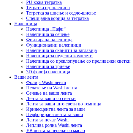
PU кожа тетратка
Тетратка од ткаенина
Тетратка за шиење и седло-шиење
Специјална корица за тетратка
Налепница
Налепница „Пафи“
Налепница за сечење
Фоилирана налепница
Функционални налепници
Налепница за скрипти за заглавија
Налепница за неделни комплети
Налепница со преклопување со преливачки светки
Налепница за триење
3D фолија налепница
Ваши лента
Фолија Washi лента
Печатење на Washi лента
Сечење на ваши лента
Лента за ваши со светки
Лента за ваши што свети во темница
Иридесцентна лента за ваши
Перфорирана лента за ваши
Лента за печат Washi
Леплива ролна Washi лента
УВ лента за перење со масло