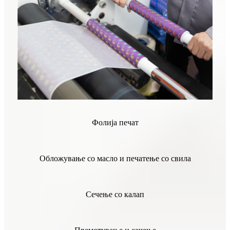
Фолија печат
Обложување со масло и печатење со свила
Сечење со калап