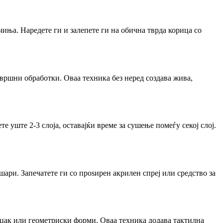
иња. Наредете ги и залепете ги на обична тврда корица со
авршни обработки. Оваа техника без неред создава жива,
те уште 2-3 слоја, оставајќи време за сушење помеѓу секој слој.
ари. Запечатете ги со проѕирен акрилен спреј или средство за
-цак или геометриски форми. Оваа техника додава тактилна