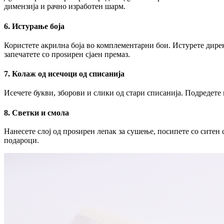
димензија и рачно изработен шарм.
6. Истурање боја
Користете акрилна боја во комплементарни бои. Истурете дирек
запечатете со проѕирен сјаен премаз.
7. Колаж од исечоци од списанија
Исечете букви, зборови и слики од стари списанија. Подредете 
8. Светки и смола
Нанесете слој од проѕирен лепак за сушење, посипете со ситен 
подароци.