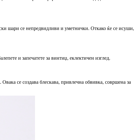
нски шари се непредвидливи и уметнички. Откако ќе се исуши,
алепете и запечатете за винтиџ, еклектичен изглед.
. Овака се создава блескава, привлечна обвивка, совршена за