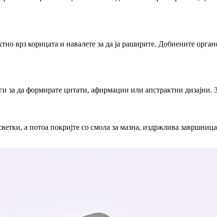
тно врз корицата и навалете за да ја раширите. Добиените орга
ги за да формирате цитати, афирмации или апстрактни дизајни. З
светки, а потоа покријте со смола за мазна, издржлива завршница