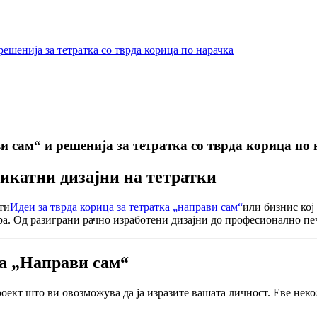
решенија за тетратка со тврда корица по нарачка
и сам“ и решенија за тетратка со тврда корица по
никатни дизајни на тетратки
оти
Идеи за тврда корица за тетратка „направи сам“
или бизнис кој
а. Од разиграни рачно изработени дизајни до професионално печ
ка „Направи сам“
оект што ви овозможува да ја изразите вашата личност. Еве некол