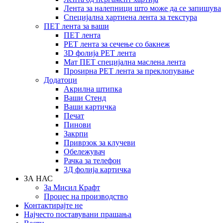
Лента за налепници што може да се запишува
Специјална хартиена лента за текстура
ПЕТ лента за ваши
ПЕТ лента
PET лента за сечење со бакнеж
3D фолија PET лента
Мат ПЕТ специјална маслена лента
Проѕирна PET лента за преклопување
Додатоци
Акрилна штипка
Ваши Стенд
Ваши картичка
Печат
Пинови
Закрпи
Приврзок за клучеви
Обележувач
Рачка за телефон
3Д фолија картичка
ЗА НАС
За Мисил Крафт
Процес на производство
Контактирајте не
Најчесто поставувани прашања