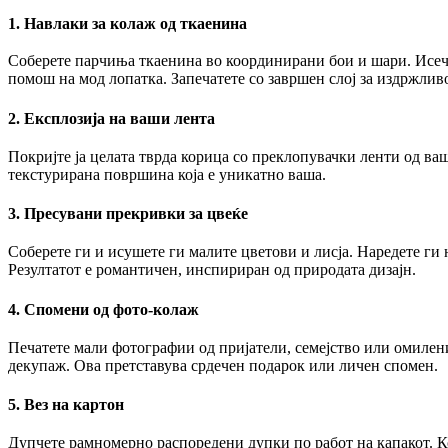
1. Навлаки за колаж од ткаенина
Соберете парчиња ткаенина во координирани бои и шари. Исечет
помош на мод лопатка. Запечатете со завршен слој за издржливо
2. Експлозија на ваши лента
Покријте ја целата тврда корица со преклопувачки ленти од ва
текстурирана површина која е уникатно ваша.
3. Пресувани прекривки за цвеќе
Соберете ги и исушете ги малите цветови и лисја. Наредете ги н
Резултатот е романтичен, инспириран од природата дизајн.
4. Спомени од фото-колаж
Печатете мали фотографии од пријатели, семејство или омилени
декупаж. Ова претставува срдечен подарок или личен спомен.
5. Вез на картон
Дупчете рамномерно распоредени дупки по работ на капакот. Ко