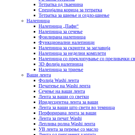
Тетратка од ткаенина
Специјална корица за тетратка
Тетратка за шиење и седло-шиење
Налепница
Налепница „Пафи“
Налепница за сечење
Фоилирана налепница
Функционални налепници
Налепница за скрипти за заглавија
Налепница за неделни комплети
Налепница со преклопување со преливачки с
3D фолија налепница
Налепница за триење
Ваши лента
Фолија Washi лента
Печатење на Washi лента
Сечење на ваши лента
Лента за ваши со светки
Иридесцентна лента за ваши
Лента за ваши што свети во темница
Перфорирана лента за ваши
Лента за печат Washi
Леплива ролна Washi лента
УВ лента за перење со масло
Лента од пергамент хартија