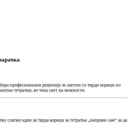
 нарачка
 бара професионални решенија за лаптоп со тврди корици по
атени тетратки, ве чека свет на можности.
ку слатки идеи за тврда корица за тетратка „направи сам“ за да