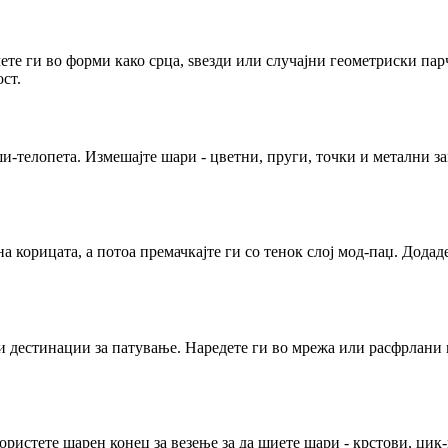
е ги во форми како срца, ѕвезди или случајни геометриски парч
ст.
ши-телопета. Измешајте шари - цветни, пруги, точки и метални з
а корицата, а потоа премачкајте ги со тенок слој мод-паџ. Додаде
 дестинации за патување. Наредете ги во мрежа или расфрлани ш
ристете шарен конец за везење за да шиете шари - крстови, цик