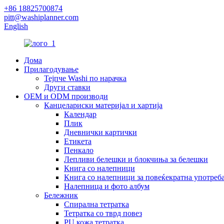
+86 18825700874
pitt@washiplanner.com
English
Дома
Прилагодување
Тејпче Washi по нарачка
Други ставки
OEM и ODM производи
Канцелариски материјал и хартија
Календар
Плик
Дневнички картички
Етикета
Пенкало
Лепливи белешки и блокчиња за белешки
Книга со налепници
Книга со налепници за повеќекратна употреб
Налепница и фото албум
Бележник
Спирална тетратка
Тетратка со тврд повез
PU кожа тетратка