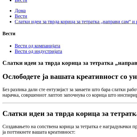
Вести
Дома
Вести
Слатки идеи за тврда корица за тетратка „направи сам“ и 
Вести
Вести од компанијата
Вести од индустријата
Слатки идеи за тврда корица за тетратка „направ
Ослободете ја вашата креативност со у
Без разлика дали сте ентузијаст за занаети што бара слатки раб
нарачка, совршениот лаптоп започнува со корица што инспирир
Слатки идеи за тврда корица за тетрат
Создавањето на сопствена корица за тетратка е наградувачки пр
ја поттикнете вашата креативност: