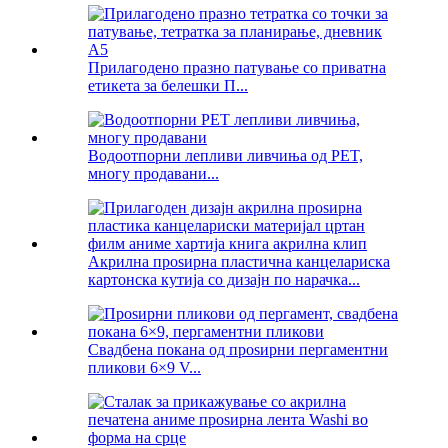
Прилагодено празно патување со приватна
етикета за белешки П...
Водоотпорни лепливи ливчиња од PET,
многу продавани...
Акрилна проѕирна пластична канцелариска
картонска кутија со дизајн по нарачка...
Свадбена покана од проѕирни пергаментни
пликови 6×9 V...