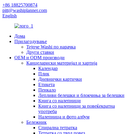
+86 18825700874
pitt@washiplanner.com
English
Дома
Прилагодување
Тејпче Washi по нарачка
Други ставки
OEM и ODM производи
Канцелариски материјал и хартија
Календар
Плик
Дневнички картички
Етикета
Пенкало
Лепливи белешки и блокчиња за белешки
Книга со налепници
Книга со налепници за повеќекратна
употреба
Налепница и фото албум
Бележник
Спирална тетратка
Тетратка со тврд повез