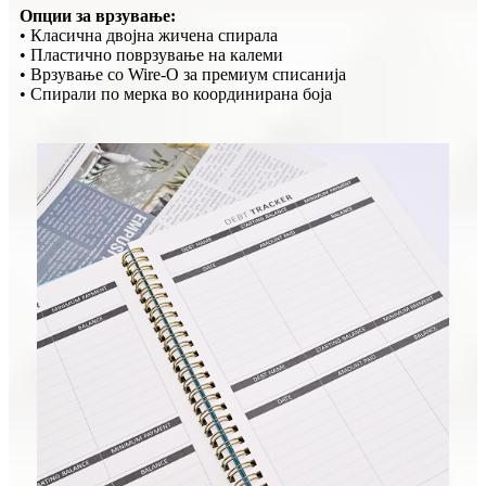
Опции за врзување:
• Класична двојна жичена спирала
• Пластично поврзување на калеми
• Врзување со Wire-O за премиум списанија
• Спирали по мерка во координирана боја