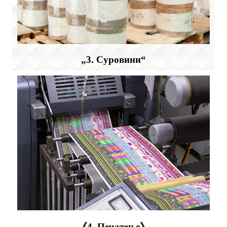
„3. Суровини“
《4. Печатење》