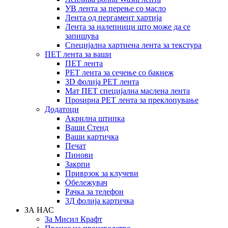
УВ лента за перење со масло
Лента од пергамент хартија
Лента за налепници што може да се
запишува
Специјална хартиена лента за текстура
ПЕТ лента за ваши
ПЕТ лента
PET лента за сечење со бакнеж
3D фолија PET лента
Мат ПЕТ специјална маслена лента
Проѕирна PET лента за преклопување
Додатоци
Акрилна штипка
Ваши Стенд
Ваши картичка
Печат
Пинови
Закрпи
Приврзок за клучеви
Обележувач
Рачка за телефон
3Д фолија картичка
ЗА НАС
За Мисил Крафт