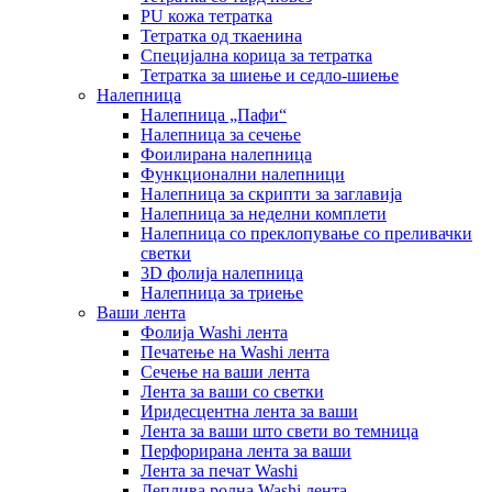
PU кожа тетратка
Тетратка од ткаенина
Специјална корица за тетратка
Тетратка за шиење и седло-шиење
Налепница
Налепница „Пафи“
Налепница за сечење
Фоилирана налепница
Функционални налепници
Налепница за скрипти за заглавија
Налепница за неделни комплети
Налепница со преклопување со преливачки
светки
3D фолија налепница
Налепница за триење
Ваши лента
Фолија Washi лента
Печатење на Washi лента
Сечење на ваши лента
Лента за ваши со светки
Иридесцентна лента за ваши
Лента за ваши што свети во темница
Перфорирана лента за ваши
Лента за печат Washi
Леплива ролна Washi лента