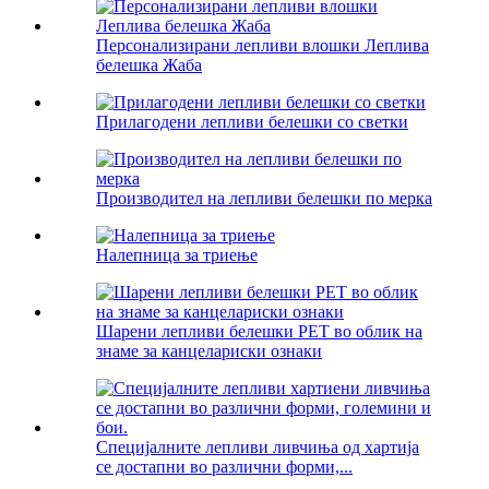
Персонализирани лепливи влошки Леплива
белешка Жаба
Прилагодени лепливи белешки со светки
Производител на лепливи белешки по мерка
Налепница за триење
Шарени лепливи белешки PET во облик на
знаме за канцелариски ознаки
Специјалните лепливи ливчиња од хартија
се достапни во различни форми,...