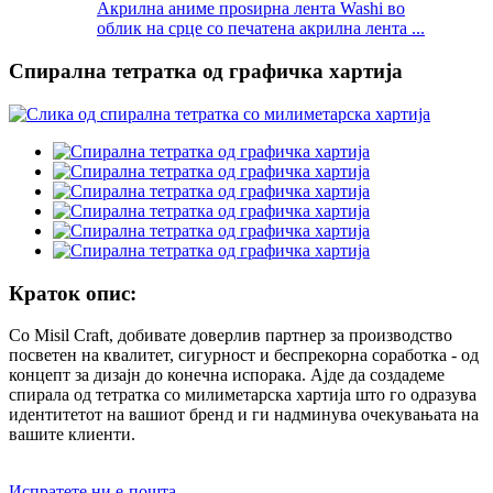
Акрилна аниме проѕирна лента Washi во
облик на срце со печатена акрилна лента ...
Спирална тетратка од графичка хартија
Краток опис:
Со Misil Craft, добивате доверлив партнер за производство
посветен на квалитет, сигурност и беспрекорна соработка - од
концепт за дизајн до конечна испорака. Ајде да создадеме
спирала од тетратка со милиметарска хартија што го одразува
идентитетот на вашиот бренд и ги надминува очекувањата на
вашите клиенти.
Испратете ни е-пошта