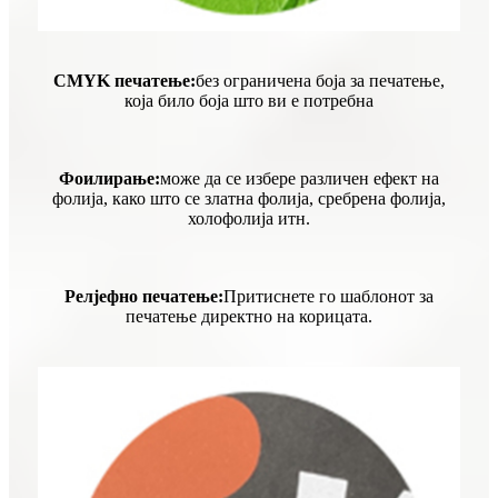
CMYK печатење:
без ограничена боја за печатење,
која било боја што ви е потребна
Фоилирање:
може да се избере различен ефект на
фолија, како што се златна фолија, сребрена фолија,
холофолија итн.
Релјефно печатење:
Притиснете го шаблонот за
печатење директно на корицата.