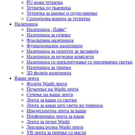
PU кожа тетратка
Тетратка од ткаенина
Тетратка за шиење и седло-шиење
Специјална корица за тетратка
Налепница
Налепница „Пафи“
Налепница за сечење
Фоилирана налепница
Функционални налепници
Налепница за скрипти за заглавија
Налепница за неделни комплети
Налепница со преклопување со преливачки светки
Налепница за триење
3D фолија налепница
Ваши лента
Фолија Washi лента
Печатење на Washi лента
Сечење на ваши лента
Лента за ваши со светки
Лента за ваши што свети во темница
Иридесцентна лента за ваши
Перфорирана лента за ваши
Лента за печат Washi
Леплива ролна Washi лента
УВ лента за перење со масло