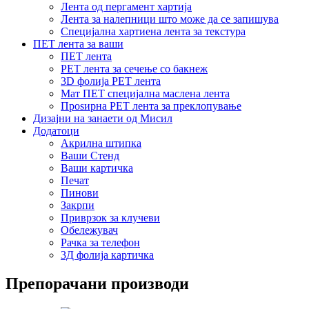
Лента од пергамент хартија
Лента за налепници што може да се запишува
Специјална хартиена лента за текстура
ПЕТ лента за ваши
ПЕТ лента
PET лента за сечење со бакнеж
3D фолија PET лента
Мат ПЕТ специјална маслена лента
Проѕирна PET лента за преклопување
Дизајни на занаети од Мисил
Додатоци
Акрилна штипка
Ваши Стенд
Ваши картичка
Печат
Пинови
Закрпи
Приврзок за клучеви
Обележувач
Рачка за телефон
3Д фолија картичка
Препорачани производи