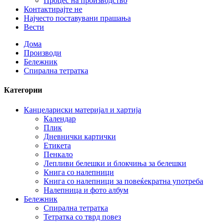
Процес на производство
Контактирајте не
Најчесто поставувани прашања
Вести
Дома
Производи
Бележник
Спирална тетратка
Категории
Канцелариски материјал и хартија
Календар
Плик
Дневнички картички
Етикета
Пенкало
Лепливи белешки и блокчиња за белешки
Книга со налепници
Книга со налепници за повеќекратна употреба
Налепница и фото албум
Бележник
Спирална тетратка
Тетратка со тврд повез