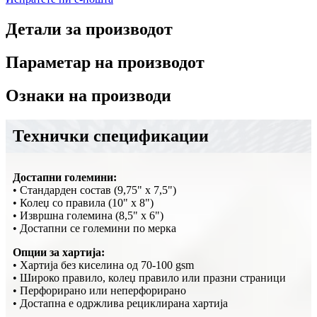
Детали за производот
Параметар на производот
Ознаки на производи
Технички спецификации
Достапни големини:
• Стандарден состав (9,75" x 7,5")
• Колеџ со правила (10" x 8")
• Извршна големина (8,5" x 6")
• Достапни се големини по мерка
Опции за хартија:
• Хартија без киселина од 70-100 gsm
• Широко правило, колеџ правило или празни страници
• Перфорирано или неперфорирано
• Достапна е одржлива рециклирана хартија