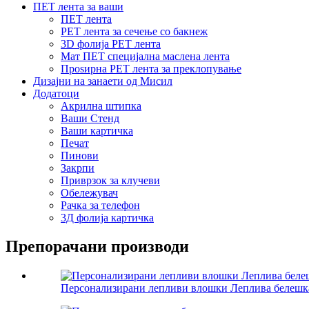
ПЕТ лента за ваши
ПЕТ лента
PET лента за сечење со бакнеж
3D фолија PET лента
Мат ПЕТ специјална маслена лента
Проѕирна PET лента за преклопување
Дизајни на занаети од Мисил
Додатоци
Акрилна штипка
Ваши Стенд
Ваши картичка
Печат
Пинови
Закрпи
Приврзок за клучеви
Обележувач
Рачка за телефон
3Д фолија картичка
Препорачани производи
Персонализирани лепливи влошки Леплива белешк