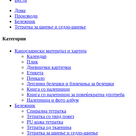
Вести
Дома
Производи
Бележник
Тетратка за шиење и седло-шиење
Категории
Канцелариски материјал и хартија
Календар
Плик
Дневнички картички
Етикета
Пенкало
Лепливи белешки и блокчиња за белешки
Книга со налепници
Книга со налепници за повеќекратна употреба
Налепница и фото албум
Бележник
Спирална тетратка
Тетратка со тврд повез
PU кожа тетратка
Тетратка од ткаенина
Тетратка за шиење и седло-шиење