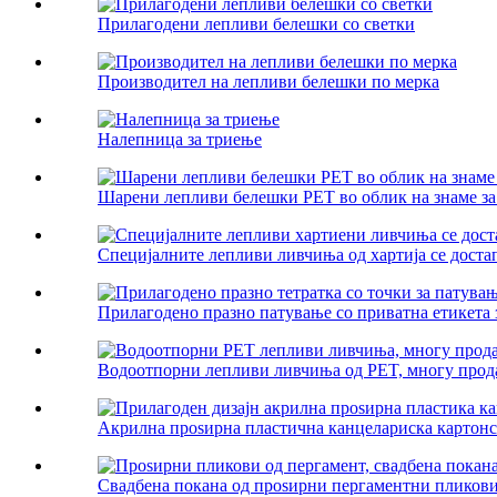
Прилагодени лепливи белешки со светки
Производител на лепливи белешки по мерка
Налепница за триење
Шарени лепливи белешки PET во облик на знаме за
Специјалните лепливи ливчиња од хартија се достап
Прилагодено празно патување со приватна етикета з
Водоотпорни лепливи ливчиња од PET, многу прода
Акрилна проѕирна пластична канцелариска картонска
Свадбена покана од проѕирни пергаментни пликови 