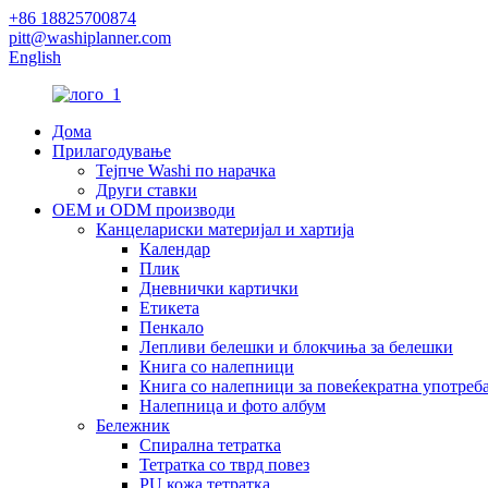
+86 18825700874
pitt@washiplanner.com
English
Дома
Прилагодување
Тејпче Washi по нарачка
Други ставки
OEM и ODM производи
Канцелариски материјал и хартија
Календар
Плик
Дневнички картички
Етикета
Пенкало
Лепливи белешки и блокчиња за белешки
Книга со налепници
Книга со налепници за повеќекратна употреб
Налепница и фото албум
Бележник
Спирална тетратка
Тетратка со тврд повез
PU кожа тетратка