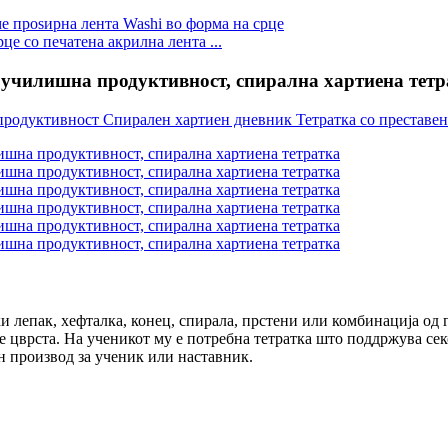
е со печатена акрилна лента ...
, училишна продуктивност, спирална хартиена тет
ќи лепак, хефталка, конец, спирала, прстени или комбинација од
 е цврста. На ученикот му е потребна тетратка што поддржува се
ен производ за ученик или наставник.