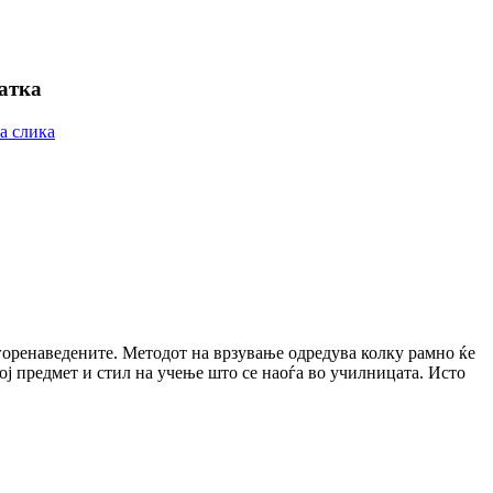
ратка
 горенаведените. Методот на врзување одредува колку рамно ќе
кој предмет и стил на учење што се наоѓа во училницата. Исто