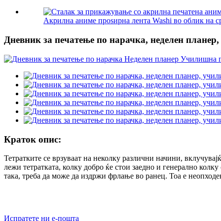
Акрилна аниме проѕирна лента Washi во облик на срц
Дневник за печатење по нарачка, неделен планер
Краток опис:
Тетратките се врзуваат на неколку различни начини, вклучувај
лежи тетратката, колку добро ќе стои заедно и генерално колку
така, треба да може да издржи фрлање во ранец. Тоа е неопход
Испратете ни е-пошта