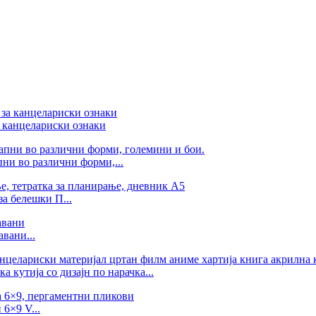
 канцелариски ознаки
ни во различни форми,...
а белешки П...
вани...
 кутија со дизајн по нарачка...
6×9 V...