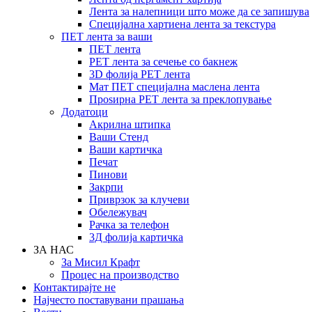
Лента за налепници што може да се запишува
Специјална хартиена лента за текстура
ПЕТ лента за ваши
ПЕТ лента
PET лента за сечење со бакнеж
3D фолија PET лента
Мат ПЕТ специјална маслена лента
Проѕирна PET лента за преклопување
Додатоци
Акрилна штипка
Ваши Стенд
Ваши картичка
Печат
Пинови
Закрпи
Приврзок за клучеви
Обележувач
Рачка за телефон
3Д фолија картичка
ЗА НАС
За Мисил Крафт
Процес на производство
Контактирајте не
Најчесто поставувани прашања