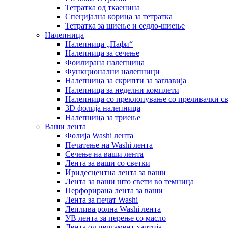
Тетратка од ткаенина
Специјална корица за тетратка
Тетратка за шиење и седло-шиење
Налепница
Налепница „Пафи“
Налепница за сечење
Фоилирана налепница
Функционални налепници
Налепница за скрипти за заглавија
Налепница за неделни комплети
Налепница со преклопување со преливачки с
3D фолија налепница
Налепница за триење
Ваши лента
Фолија Washi лента
Печатење на Washi лента
Сечење на ваши лента
Лента за ваши со светки
Иридесцентна лента за ваши
Лента за ваши што свети во темница
Перфорирана лента за ваши
Лента за печат Washi
Леплива ролна Washi лента
УВ лента за перење со масло
Лента од пергамент хартија